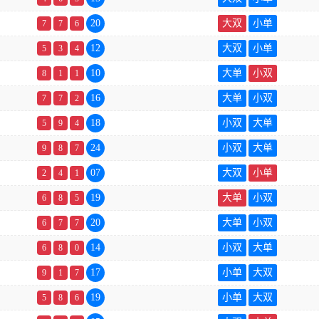
20
大双
小单
7
7
6
12
大双
小单
5
3
4
10
大单
小双
8
1
1
16
大单
小双
7
7
2
18
小双
大单
5
9
4
24
小双
大单
9
8
7
07
大双
小单
2
4
1
19
大单
小双
6
8
5
20
大单
小双
6
7
7
14
小双
大单
6
8
0
17
小单
大双
9
1
7
19
小单
大双
5
8
6