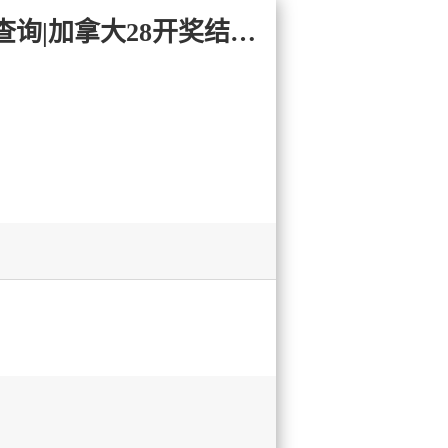
易记网址:28YC.Com 加拿大28-PC加拿大-pc加拿大28官网开奖查询|加拿大28开奖结果预测官网|加拿大预测28在线预测官网_火热研究!