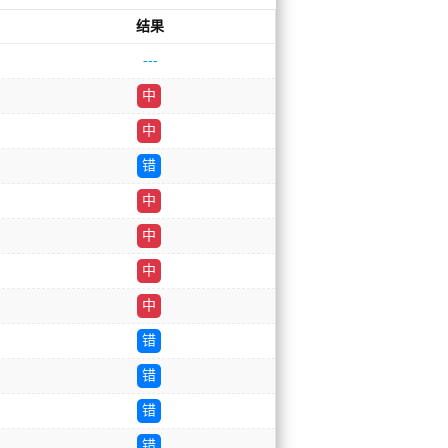
结果
---
中
中
错
中
中
中
中
错
错
错
错