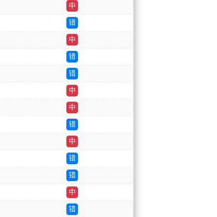
中
错
中
错
错
中
中
错
中
错
错
中
错