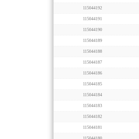
115044192
115044191
115044190
115044189
115044188
115044187
115044186
115044185
115044184
115044183
115044182
115044181
115044180