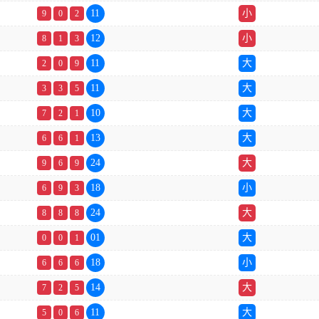
11
小
9
0
2
12
小
8
1
3
11
大
2
0
9
11
大
3
3
5
10
大
7
2
1
13
大
6
6
1
24
大
9
6
9
18
小
6
9
3
24
大
8
8
8
01
大
0
0
1
18
小
6
6
6
14
大
7
2
5
11
大
5
0
6