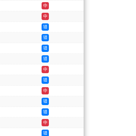
中
中
错
错
错
错
中
错
中
错
错
中
错