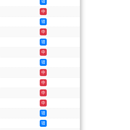
错
中
错
中
错
中
错
中
中
中
中
错
错