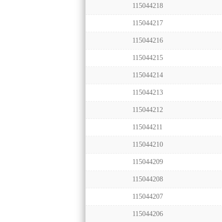
115044218
115044217
115044216
115044215
115044214
115044213
115044212
115044211
115044210
115044209
115044208
115044207
115044206