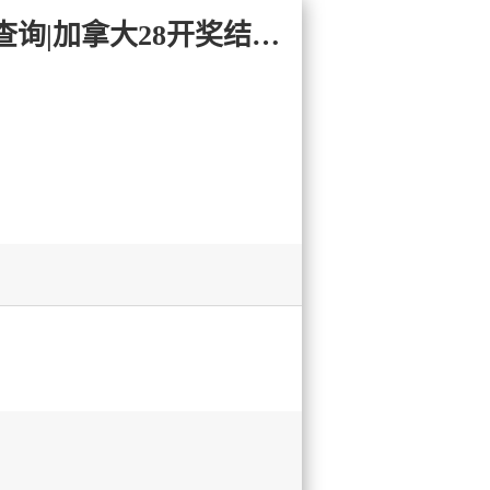
易记网址:28YC.Com 加拿大28-PC加拿大-pc加拿大28官网开奖查询|加拿大28开奖结果预测官网|加拿大预测28在线预测官网_火热研究!