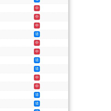
中
中
中
错
中
中
错
错
中
中
错
错