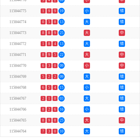
115044776
3
4
2
09
小
中
115044775
1
9
9
19
小
错
115044774
0
5
8
13
大
错
115044773
8
8
9
25
大
中
115044772
1
8
4
13
大
错
115044771
8
9
5
22
大
中
115044770
6
3
0
09
小
中
115044769
5
2
2
09
大
错
115044768
6
5
4
15
小
错
115044767
2
1
0
03
大
错
115044766
8
2
6
16
小
错
115044765
8
9
8
25
大
中
115044764
7
3
0
10
大
错