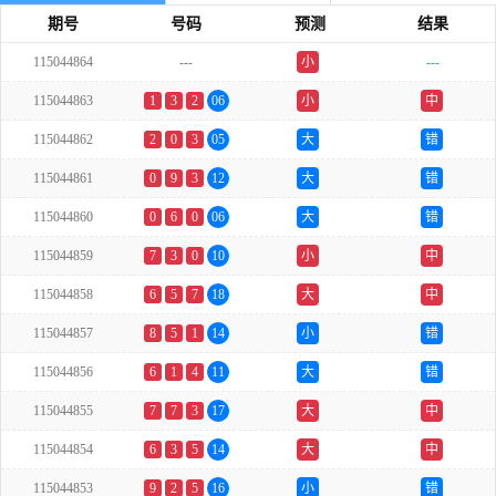
期号
号码
预测
结果
115044864
---
小
---
双
115044863
1
3
2
06
小
中
115044862
2
0
3
05
大
错
115044861
0
9
3
12
大
错
115044860
0
6
0
06
大
错
115044859
7
3
0
10
小
中
115044858
6
5
7
18
大
中
115044857
8
5
1
14
小
错
115044856
6
1
4
11
大
错
115044855
7
7
3
17
大
中
115044854
6
3
5
14
大
中
115044853
9
2
5
16
小
错