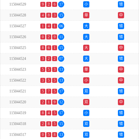
115044529
9
2
6
17
小
错
115044528
4
8
3
15
单
中
115044527
1
4
1
06
大
错
115044526
0
2
9
11
大
错
115044525
8
6
1
15
大
中
115044524
3
2
2
07
大
错
115044523
5
5
3
13
单
中
115044522
3
5
5
13
小
中
115044521
5
7
5
17
双
错
115044520
2
1
9
12
双
中
115044519
8
4
5
17
小
错
115044518
2
8
5
15
双
错
115044517
0
5
8
13
双
错