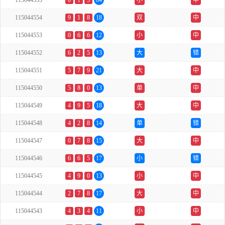
115044555
0
1
3
04
小
中
115044554
9
1
8
18
双
中
115044553
0
6
6
12
小
中
115044552
6
2
5
13
大
错
115044551
5
7
9
21
大
中
115044550
5
8
0
13
单
中
115044549
4
9
5
18
大
中
115044548
4
2
8
14
单
错
115044547
0
7
8
15
大
中
115044546
6
6
5
17
小
错
115044545
4
9
0
13
小
中
115044544
2
7
8
17
大
中
115044543
4
3
4
11
小
中