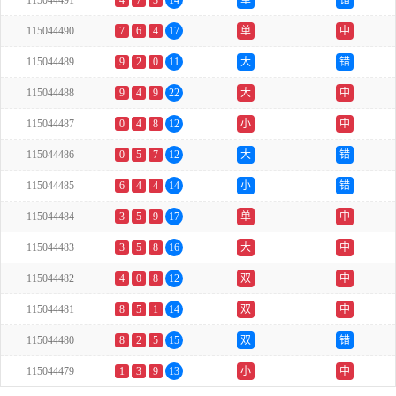
115044491
4
7
3
14
单
错
115044490
7
6
4
17
单
中
115044489
9
2
0
11
大
错
115044488
9
4
9
22
大
中
115044487
0
4
8
12
小
中
115044486
0
5
7
12
大
错
115044485
6
4
4
14
小
错
115044484
3
5
9
17
单
中
115044483
3
5
8
16
大
中
115044482
4
0
8
12
双
中
115044481
8
5
1
14
双
中
115044480
8
2
5
15
双
错
115044479
1
3
9
13
小
中