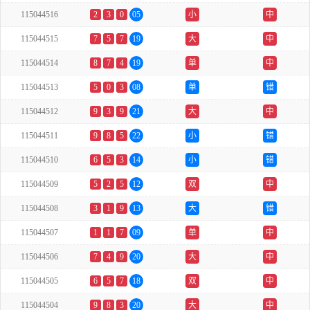
115044516
2
3
0
05
小
中
115044515
7
5
7
19
大
中
115044514
8
7
4
19
单
中
115044513
5
0
3
08
单
错
115044512
9
3
9
21
大
中
115044511
9
8
5
22
小
错
115044510
6
5
3
14
小
错
115044509
5
2
5
12
双
中
115044508
3
1
9
13
大
错
115044507
1
1
7
09
单
中
115044506
7
4
9
20
大
中
115044505
6
5
7
18
双
中
115044504
9
8
3
20
大
中