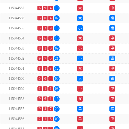
115044567
6
9
4
19
大
中
115044566
3
0
4
07
大
错
115044565
3
3
9
15
小
错
115044564
6
6
6
18
大
中
115044563
8
1
0
09
小
中
115044562
9
7
5
21
小
错
115044561
8
1
3
12
双
中
115044560
5
0
4
09
大
错
115044559
1
1
1
03
小
中
115044558
9
6
1
16
双
中
115044557
9
4
7
20
单
错
115044556
2
1
6
09
单
中