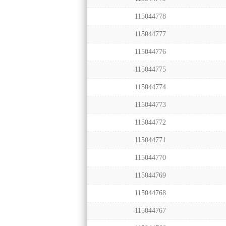
115044778
115044777
115044776
115044775
115044774
115044773
115044772
115044771
115044770
115044769
115044768
115044767