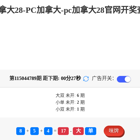
第
115044789
期 距下期:
00
分
27
秒
广告开关：
大双
未开:
6
期
小单
未开:
2
期
小双
未开:
1
期
8
+
5
+
4
=
17
-
大
单
咪牌