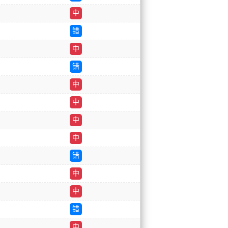
中
错
中
错
中
中
中
中
错
中
中
错
中