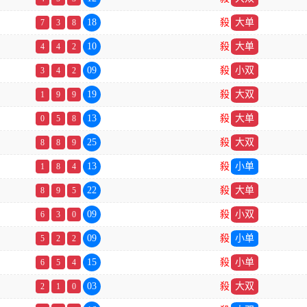
18
殺
大单
7
3
8
10
殺
大单
4
4
2
09
殺
小双
3
4
2
19
殺
大双
1
9
9
13
殺
大单
0
5
8
25
殺
大双
8
8
9
13
殺
小单
1
8
4
22
殺
大单
8
9
5
09
殺
小双
6
3
0
09
殺
小单
5
2
2
15
殺
小单
6
5
4
03
殺
大双
2
1
0