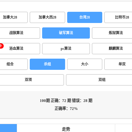
加拿大28
加拿大西28
台湾28
比特币28
战狼算法
破军算法
炼狱算法
浴血算法
pc算法
麒麟算法
组合
杀组
大小
单双
双项
双组
100期 正确：72 期 错误：28 期
正确率：72%
走势