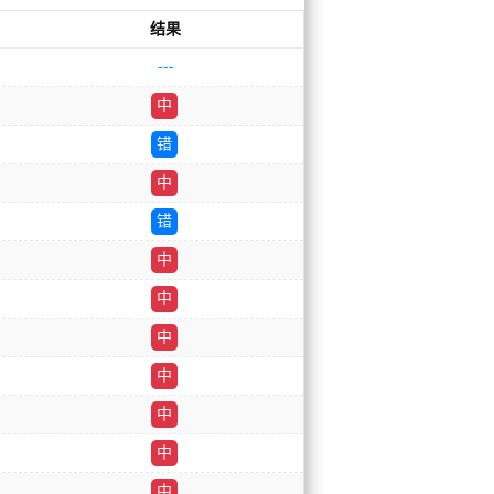
结果
---
中
错
中
错
中
中
中
中
中
中
中