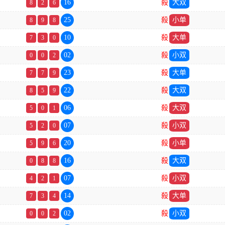
16
殺
大双
8
2
6
25
殺
小单
8
9
8
10
殺
大单
7
3
0
02
殺
小双
0
0
2
23
殺
大单
7
7
9
22
殺
大双
8
5
9
06
殺
大双
5
0
1
07
殺
小双
5
2
0
20
殺
小单
5
9
6
16
殺
大双
0
8
8
07
殺
小双
4
2
1
14
殺
大单
7
3
4
02
殺
小双
0
0
2