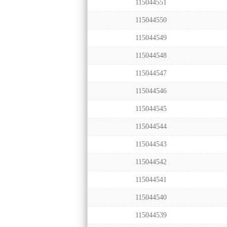
115044551
115044550
115044549
115044548
115044547
115044546
115044545
115044544
115044543
115044542
115044541
115044540
115044539