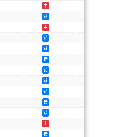
中
错
中
错
错
错
错
错
错
错
错
中
错