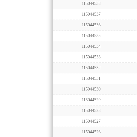
115044538
115044537
115044536
115044535
115044534
115044533
115044532
115044531
115044530
115044529
115044528
115044527
115044526