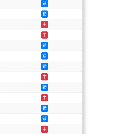
错
错
中
中
错
错
错
中
错
中
错
错
中