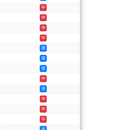
中
中
中
中
错
错
错
中
错
中
中
中
错