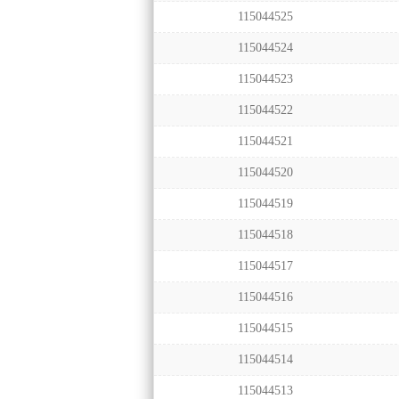
115044525
115044524
115044523
115044522
115044521
115044520
115044519
115044518
115044517
115044516
115044515
115044514
115044513