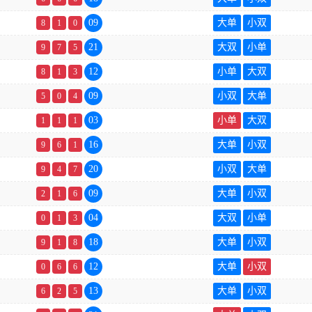
09
大单
小双
8
1
0
21
大双
小单
9
7
5
12
小单
大双
8
1
3
09
小双
大单
5
0
4
03
小单
大双
1
1
1
16
大单
小双
9
6
1
20
小双
大单
9
4
7
09
大单
小双
2
1
6
04
大双
小单
0
1
3
18
大单
小双
9
1
8
12
大单
小双
0
6
6
13
大单
小双
6
2
5