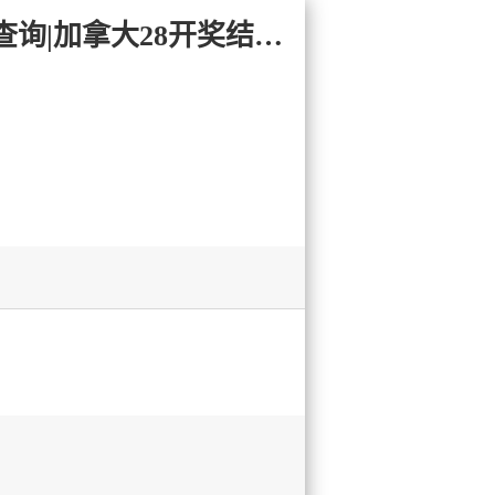
易记网址:28YC.Com 加拿大28-PC加拿大-pc加拿大28官网开奖查询|加拿大28开奖结果预测官网|加拿大预测28在线预测官网_火热研究!