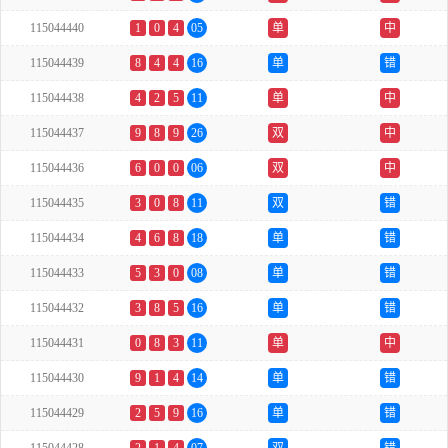
115044441
3
8
4
15
单
中
115044440
1
0
4
05
单
中
115044439
8
4
4
16
单
错
115044438
4
2
5
11
单
中
115044437
9
8
9
26
双
中
115044436
6
0
0
06
双
中
115044435
3
0
8
11
双
错
115044434
4
6
8
18
单
错
115044433
5
3
0
08
单
错
115044432
3
8
5
16
单
错
115044431
0
8
3
11
单
中
115044430
9
1
4
14
单
错