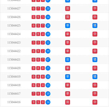
115044429
2
5
9
16
单
错
115044428
2
1
4
07
双
错
115044427
6
7
7
20
双
中
115044426
0
9
5
14
双
中
115044425
6
5
7
18
单
错
115044424
6
9
4
19
单
中
115044423
3
5
3
11
单
中
115044422
8
9
2
19
单
中
115044421
0
0
7
07
双
错
115044420
9
8
8
25
单
中
115044419
0
4
6
10
单
错
115044418
6
5
4
15
单
中
115044417
7
9
3
19
单
中