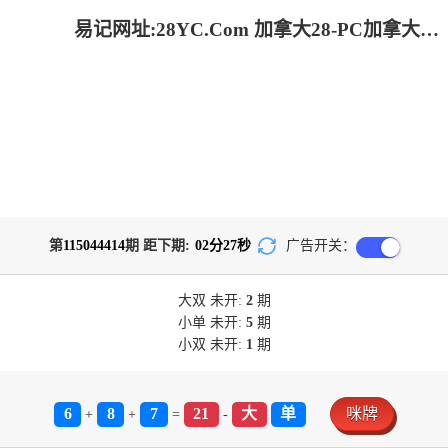
易记网址:28YC.Com 加拿大28-PC加拿大-pc加拿大28官网开奖查询|加拿大28开奖结果预测官网|加拿大预测28在线预测官网_火热研究!
第
115044414
期 距下期:
02
分
27
秒
广告开关：
大双
未开:
2
期
小单
未开:
5
期
小双
未开:
1
期
6
8
7
21
大
单
咪牌
+
+
=
-