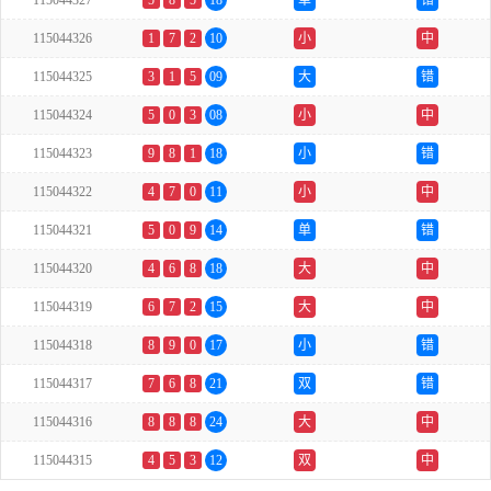
115044327
5
8
5
18
单
错
115044326
1
7
2
10
小
中
115044325
3
1
5
09
大
错
115044324
5
0
3
08
小
中
115044323
9
8
1
18
小
错
115044322
4
7
0
11
小
中
115044321
5
0
9
14
单
错
115044320
4
6
8
18
大
中
115044319
6
7
2
15
大
中
115044318
8
9
0
17
小
错
115044317
7
6
8
21
双
错
115044316
8
8
8
24
大
中
115044315
4
5
3
12
双
中