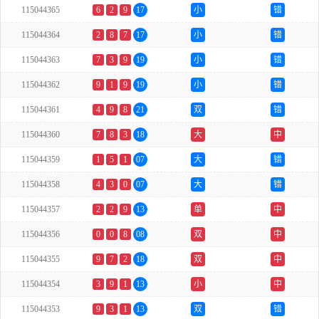
115044365
6
2
9
17
小
错
115044364
2
8
7
17
小
错
115044363
7
3
9
19
小
错
115044362
9
1
9
19
小
错
115044361
4
9
8
21
双
错
115044360
7
8
3
18
大
中
115044359
1
5
1
07
大
错
115044358
4
3
0
07
大
错
115044357
2
2
9
13
单
中
115044356
0
0
8
08
双
中
115044355
9
7
2
18
双
中
115044354
3
9
1
13
小
中
115044353
9
3
1
13
双
错