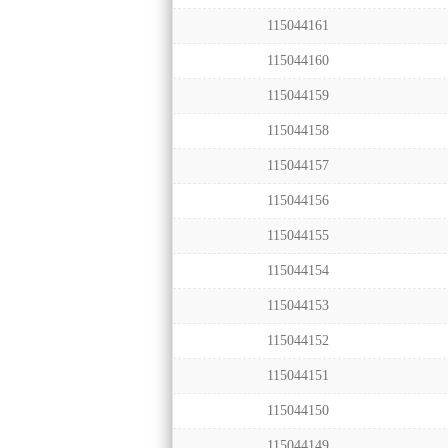
115044161
115044160
115044159
115044158
115044157
115044156
115044155
115044154
115044153
115044152
115044151
115044150
115044149