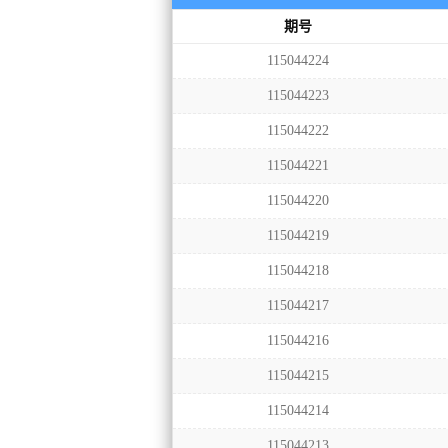
期号
115044224
115044223
115044222
115044221
115044220
115044219
115044218
115044217
115044216
115044215
115044214
115044213