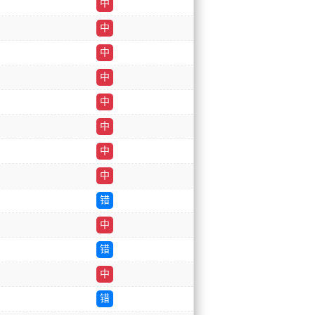
中
中
中
中
中
中
中
中
错
中
错
中
错