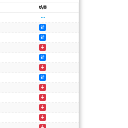
结果
---
错
错
中
错
中
错
中
中
中
中
中