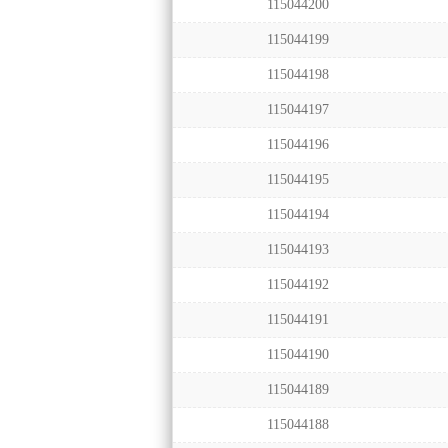
115044200
115044199
115044198
115044197
115044196
115044195
115044194
115044193
115044192
115044191
115044190
115044189
115044188