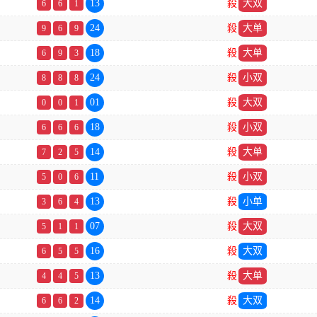
13
殺
大双
6
6
1
24
殺
大单
9
6
9
18
殺
大单
6
9
3
24
殺
小双
8
8
8
01
殺
大双
0
0
1
18
殺
小双
6
6
6
14
殺
大单
7
2
5
11
殺
小双
5
0
6
13
殺
小单
3
6
4
07
殺
大双
5
1
1
16
殺
大双
6
5
5
13
殺
大单
4
4
5
14
殺
大双
6
6
2