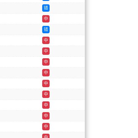
错
中
错
中
中
中
中
中
中
中
中
中
中