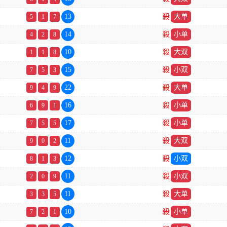
13
殺
大单
5
1
7
14
殺
小单
4
2
8
10
殺
大双
1
1
8
15
殺
小双
7
5
3
22
殺
大单
9
4
9
16
殺
小单
6
9
1
17
殺
小单
7
5
5
11
殺
大双
9
0
2
12
殺
小双
8
1
3
11
殺
小双
2
0
9
11
殺
大单
3
3
5
10
殺
小单
7
2
1