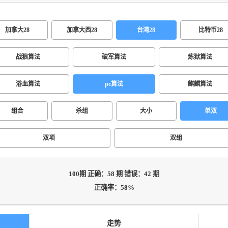
加拿大28
加拿大西28
台湾28
比特币28
战狼算法
破军算法
炼狱算法
浴血算法
pc算法
麒麟算法
组合
杀组
大小
单双
双项
双组
100期 正确：58 期 错误：42 期
正确率：58%
走势