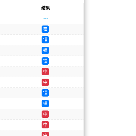
结果
---
错
错
错
错
中
中
错
错
中
中
中