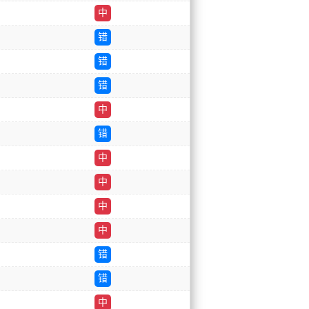
中
错
错
错
中
错
中
中
中
中
错
错
中