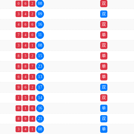
08
双
0
6
2
09
双
3
4
2
16
双
4
6
6
11
单
7
4
0
08
双
3
4
1
15
单
8
5
2
23
单
8
8
7
13
单
6
4
3
17
双
9
6
2
14
双
1
5
8
16
单
9
1
6
21
双
8
9
4
08
单
3
4
1