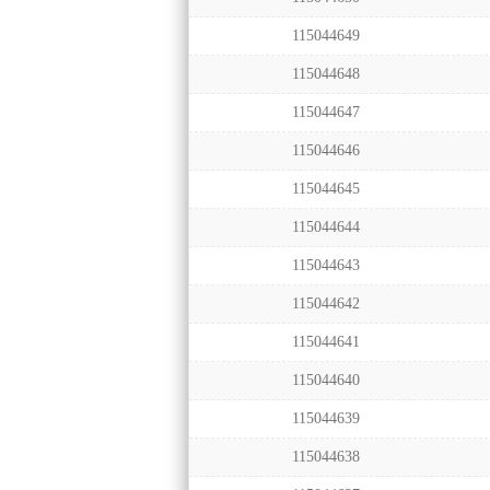
115044649
115044648
115044647
115044646
115044645
115044644
115044643
115044642
115044641
115044640
115044639
115044638