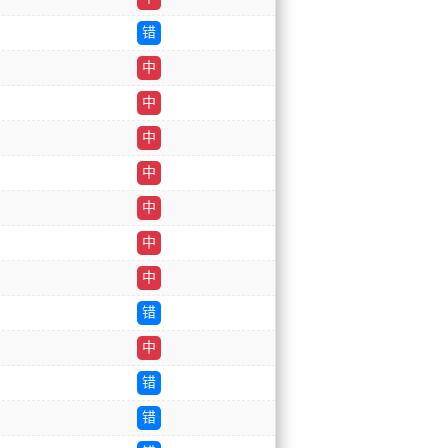
错
中
中
中
中
中
中
中
错
中
错
错