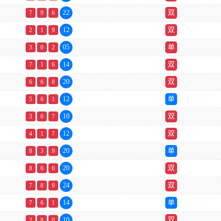
22
双
7
9
6
12
双
2
1
9
05
单
3
0
2
14
双
7
1
6
20
双
6
6
8
12
单
5
6
1
10
双
3
0
7
12
双
4
1
7
20
单
8
3
9
20
双
8
6
6
24
双
7
8
9
14
单
7
6
1
10
双
2
8
0