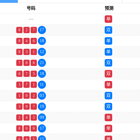
号码
预测
---
单
17
双
8
2
7
18
单
8
4
6
12
单
8
3
1
21
双
7
8
6
18
双
6
7
5
11
单
3
7
1
03
双
1
0
2
19
双
3
9
7
09
单
2
4
3
17
单
8
0
9
15
单
6
4
5