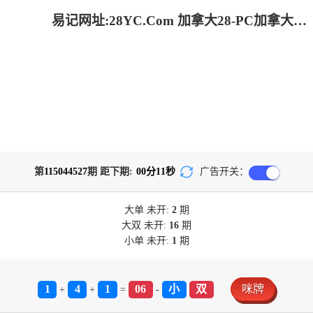
易记网址:28YC.Com 加拿大28-PC加拿大-pc加拿大28官网开奖查询|加拿大28开奖结果预测官网|加拿大预测28在线预测官网_火热研究!
第
115044527
期 距下期:
00
分
11
秒
广告开关：
大单
未开:
2
期
大双
未开:
16
期
小单
未开:
1
期
1
4
1
06
小
双
咪牌
+
+
=
-