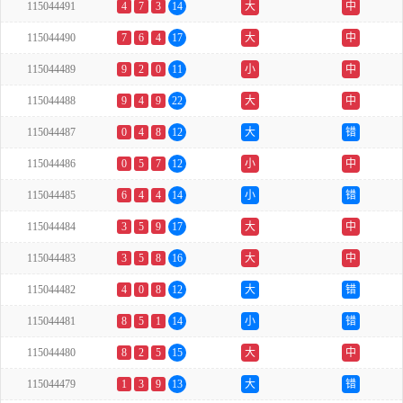
115044491
4
7
3
14
大
中
115044490
7
6
4
17
大
中
115044489
9
2
0
11
小
中
115044488
9
4
9
22
大
中
115044487
0
4
8
12
大
错
115044486
0
5
7
12
小
中
115044485
6
4
4
14
小
错
115044484
3
5
9
17
大
中
115044483
3
5
8
16
大
中
115044482
4
0
8
12
大
错
115044481
8
5
1
14
小
错
115044480
8
2
5
15
大
中
115044479
1
3
9
13
大
错