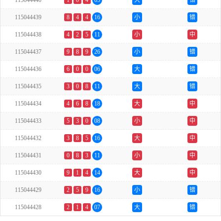
115044440
1
0
4
05
大
错
115044439
8
4
4
16
小
错
115044438
4
2
5
11
小
中
115044437
9
8
9
26
小
错
115044436
6
0
0
06
大
错
115044435
3
0
8
11
大
错
115044434
4
6
8
18
大
中
115044433
5
3
0
08
小
中
115044432
3
8
5
16
大
中
115044431
0
8
3
11
小
中
115044430
9
1
4
14
大
中
115044429
2
5
9
16
小
错
115044428
2
1
4
07
大
错