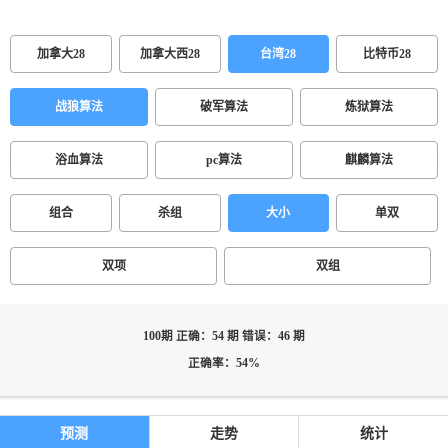
加拿大28
加拿大西28
台湾28
比特币28
战狼算法
破军算法
炼狱算法
浴血算法
pc算法
麒麟算法
组合
杀组
大小
单双
双项
双组
100期 正确：54 期 错误：46 期
正确率：54%
预测
走势
统计