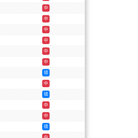
中
中
中
中
中
中
错
中
错
中
中
错
中