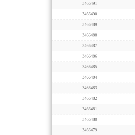
3466491
3466490
3466489
3466488
3466487
3466486
3466485
3466484
3466483
3466482
3466481
3466480
3466479