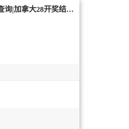
易记网址:28YC.Com 加拿大28-PC加拿大-pc加拿大28官网开奖查询|加拿大28开奖结果预测官网|加拿大预测28在线预测官网_火热研究!