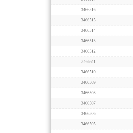
3466516
3466515
3466514
3466513
3466512
3466511
3466510
3466509
3466508
3466507
3466506
3466505