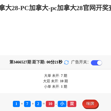
第
3466527
期 距下期:
00
分
21
秒
广告开关：
大单
未开:
7
期
大双
未开:
10
期
小单
未开:
1
期
1
+
7
+
2
=
10
-
小
双
咪牌