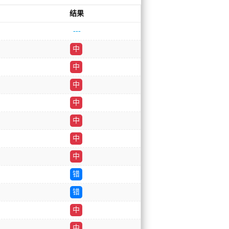
结果
---
中
中
中
中
中
中
中
错
错
中
中