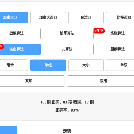
加拿大28
加拿大西28
台湾28
比特币28
战狼算法
破军算法
炼狱算法
浴血算法
pc算法
麒麟算法
组合
杀组
大小
单双
双项
双组
100期 正确：83 期 错误：17 期
正确率：83%
走势