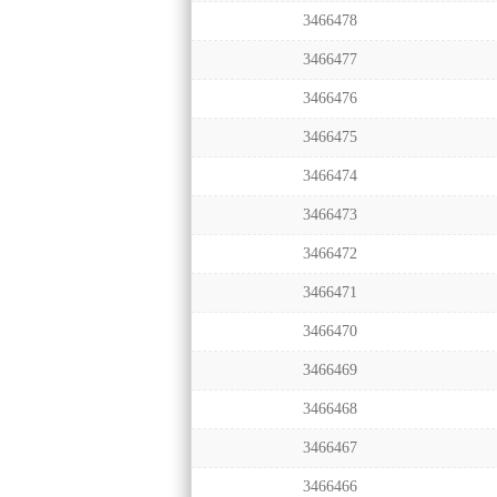
3466478
3466477
3466476
3466475
3466474
3466473
3466472
3466471
3466470
3466469
3466468
3466467
3466466