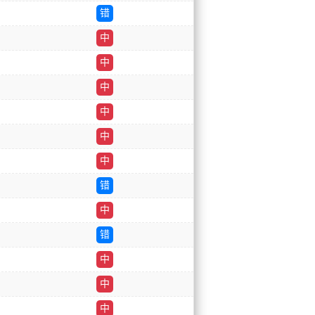
错
中
中
中
中
中
中
错
中
错
中
中
中