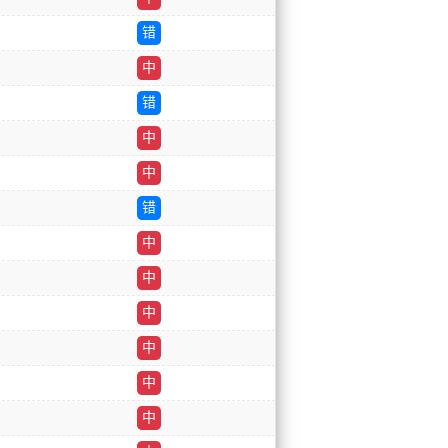
错
中
错
中
中
错
中
中
中
中
中
中