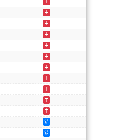
中
中
中
中
中
中
中
中
中
中
中
错
错