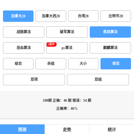
加拿大28
加拿大西28
台湾28
比特币28
战狼算法
破军算法
炼狱算法
浴血算法
pc算法
麒麟算法
组合
杀组
大小
单双
双项
双组
100期 正确：46 期 错误：54 期
正确率：46%
预测
走势
统计