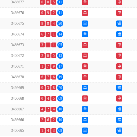
3466677
6
0
5
11
单
中
3466676
0
9
2
11
单
中
3466675
8
8
4
20
单
错
3466674
6
7
1
14
单
错
3466673
3
1
1
05
单
中
3466672
2
6
5
13
单
中
3466671
1
7
9
17
单
中
3466670
6
7
6
19
单
中
3466669
9
3
8
20
单
错
3466668
0
4
5
09
单
中
3466667
4
2
4
10
单
错
3466666
2
6
2
10
单
错
3466665
1
4
3
08
单
错