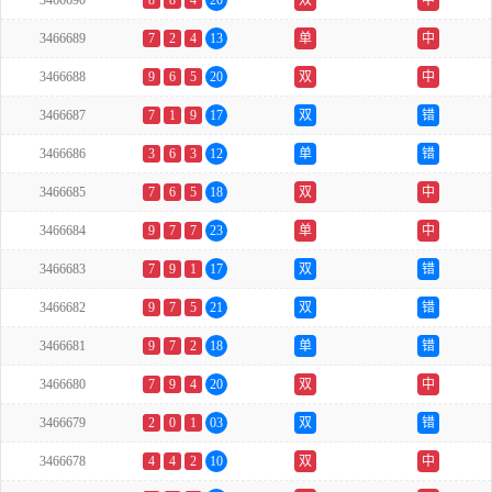
3466690
8
8
4
20
双
中
3466689
7
2
4
13
单
中
3466688
9
6
5
20
双
中
3466687
7
1
9
17
双
错
3466686
3
6
3
12
单
错
3466685
7
6
5
18
双
中
3466684
9
7
7
23
单
中
3466683
7
9
1
17
双
错
3466682
9
7
5
21
双
错
3466681
9
7
2
18
单
错
3466680
7
9
4
20
双
中
3466679
2
0
1
03
双
错
3466678
4
4
2
10
双
中