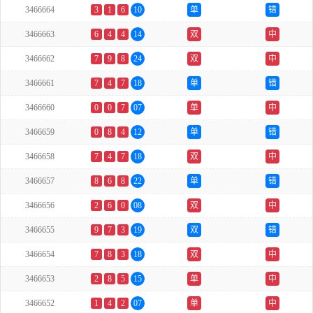
3466664
3
1
6
10
单
错
3466663
6
4
4
14
双
中
3466662
7
9
8
24
双
中
3466661
7
4
7
18
单
错
3466660
0
0
7
07
单
中
3466659
0
8
4
12
单
错
3466658
7
4
7
18
双
中
3466657
8
6
8
22
单
错
3466656
2
6
0
08
双
中
3466655
9
7
3
19
双
错
3466654
7
8
3
18
双
中
3466653
2
8
5
15
单
中
3466652
1
4
2
07
单
中