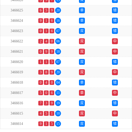
3466626
3
3
7
13
双
错
3466625
6
5
9
20
单
错
3466624
9
1
6
16
单
错
3466623
0
1
6
07
双
错
3466622
2
4
0
06
双
中
3466621
0
9
9
18
双
中
3466620
1
1
5
07
双
错
3466619
3
8
9
20
双
中
3466618
0
4
0
04
单
错
3466617
5
0
6
11
单
中
3466616
7
3
9
19
双
错
3466615
4
5
1
10
双
中
3466614
9
1
5
15
双
错