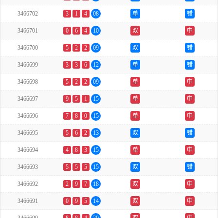
3466702
3
1
4
08
单
错
3466701
0
6
4
10
双
中
3466700
5
2
2
09
双
错
3466699
3
3
6
12
单
错
3466698
5
2
2
09
单
中
3466697
9
5
1
15
单
中
3466696
7
8
0
15
单
中
3466695
5
6
2
13
双
错
3466694
4
8
3
15
单
中
3466693
5
5
5
15
双
错
3466692
2
9
7
18
双
中
3466691
0
9
5
14
双
中