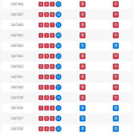
3467468
4
8
3
15
单
中
3467467
4
6
8
18
双
中
3467466
4
0
7
11
单
中
3467465
2
1
0
03
单
中
3467464
0
1
4
05
双
错
3467463
8
9
4
21
单
中
3467462
8
9
8
25
单
中
3467461
2
4
7
13
单
中
3467460
9
1
7
17
单
中
3467459
2
9
7
18
双
中
3467458
7
1
4
12
单
错
3467457
1
0
0
01
双
错
3467456
6
4
0
10
单
错