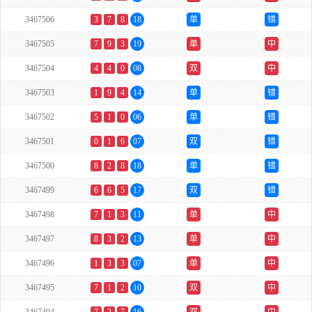
3467506
3
7
8
18
单
错
3467505
7
9
3
19
单
中
3467504
4
4
0
08
双
中
3467503
1
9
4
14
单
错
3467502
5
1
0
06
单
错
3467501
0
1
6
07
双
错
3467500
8
2
8
18
单
错
3467499
6
6
5
17
双
错
3467498
7
1
3
11
单
中
3467497
8
3
2
13
单
中
3467496
1
3
3
07
单
中
3467495
7
1
2
10
双
中