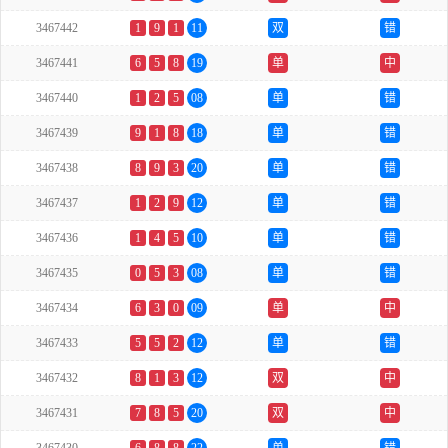
3467442
1
9
1
11
双
错
3467441
6
5
8
19
单
中
3467440
1
2
5
08
单
错
3467439
9
1
8
18
单
错
3467438
8
9
3
20
单
错
3467437
1
2
9
12
单
错
3467436
1
4
5
10
单
错
3467435
0
5
3
08
单
错
3467434
6
3
0
09
单
中
3467433
5
5
2
12
单
错
3467432
8
1
3
12
双
中
3467431
7
8
5
20
双
中