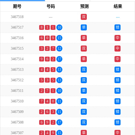
期号
号码
预测
结果
3467518
---
双
---
3467517
8
1
1
10
单
错
3467516
6
0
9
15
单
中
3467515
3
2
7
12
双
中
3467514
9
6
2
17
单
中
3467513
4
4
5
13
双
错
3467512
5
3
5
13
双
错
3467511
2
7
1
10
单
错
3467510
7
4
0
11
双
错
3467509
2
6
3
11
双
错
3467508
6
9
2
17
双
错
3467507
2
4
9
15
单
中