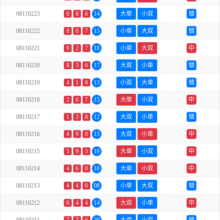
08110223
0
8
6
14
大单
小双
错
08110222
8
0
7
15
小单
大双
错
08110221
9
2
7
18
小单
大双
中
08110220
8
3
6
17
大双
小单
错
08110219
4
1
8
13
小双
大单
错
08110218
2
6
7
15
大单
小双
中
08110217
1
3
8
12
大双
小单
错
08110216
4
9
0
13
大双
小单
中
08110215
5
9
5
19
大单
小双
中
08110214
4
6
0
10
大单
小双
中
08110213
4
4
0
08
小单
大双
错
08110212
6
4
4
14
大双
小单
中