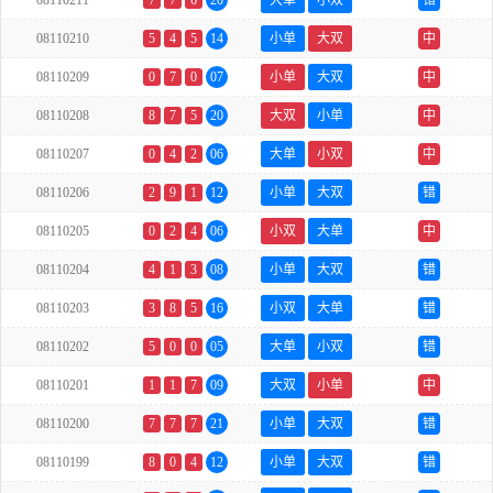
08110211
7
7
6
20
大单
小双
错
08110210
5
4
5
14
小单
大双
中
08110209
0
7
0
07
小单
大双
中
08110208
8
7
5
20
大双
小单
中
08110207
0
4
2
06
大单
小双
中
08110206
2
9
1
12
小单
大双
错
08110205
0
2
4
06
小双
大单
中
08110204
4
1
3
08
小单
大双
错
08110203
3
8
5
16
小双
大单
错
08110202
5
0
0
05
大单
小双
错
08110201
1
1
7
09
大双
小单
中
08110200
7
7
7
21
小单
大双
错
08110199
8
0
4
12
小单
大双
错