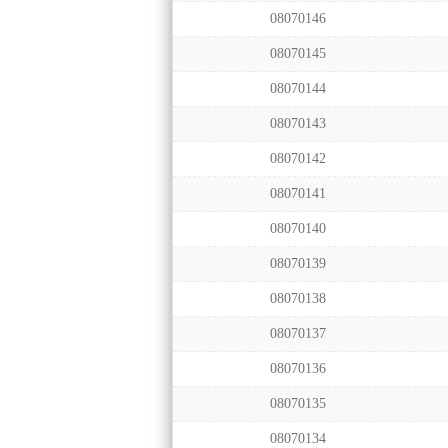
08070146
08070145
08070144
08070143
08070142
08070141
08070140
08070139
08070138
08070137
08070136
08070135
08070134