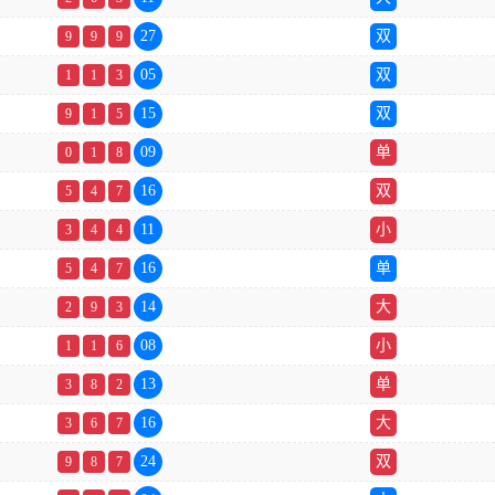
27
双
9
9
9
05
双
1
1
3
15
双
9
1
5
09
单
0
1
8
16
双
5
4
7
11
小
3
4
4
16
单
5
4
7
14
大
2
9
3
08
小
1
1
6
13
单
3
8
2
16
大
3
6
7
24
双
9
8
7