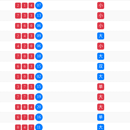
07
小
2
1
4
13
小
7
3
3
06
小
0
6
0
09
大
2
4
3
06
小
4
2
0
10
大
7
0
3
15
双
6
6
3
02
大
1
0
1
15
单
3
7
5
19
大
7
7
5
20
大
8
8
4
16
单
6
7
3
11
大
0
4
7