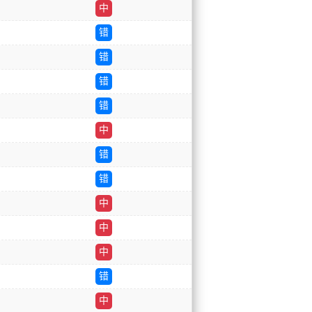
中
错
错
错
错
中
错
错
中
中
中
错
中