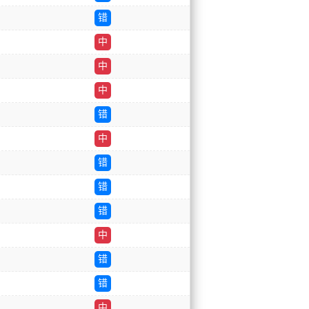
错
中
中
中
错
中
错
错
错
中
错
错
中