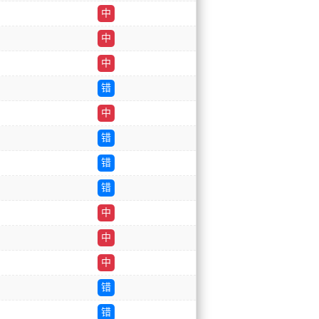
中
中
中
错
中
错
错
错
中
中
中
错
错