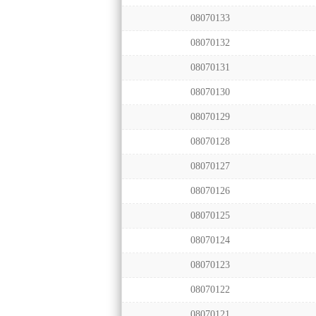
08070133
08070132
08070131
08070130
08070129
08070128
08070127
08070126
08070125
08070124
08070123
08070122
08070121