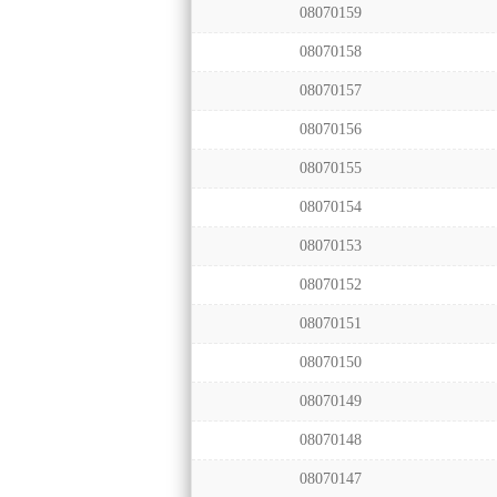
08070159
08070158
08070157
08070156
08070155
08070154
08070153
08070152
08070151
08070150
08070149
08070148
08070147