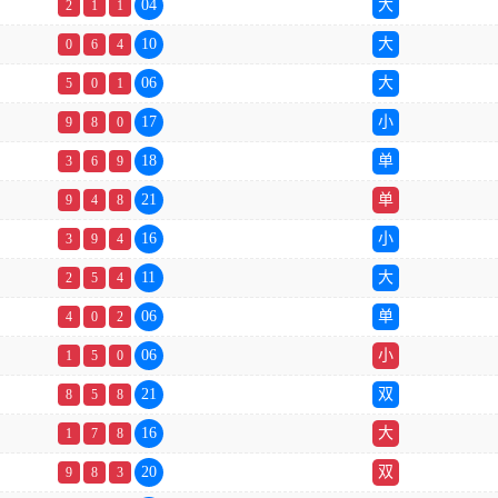
04
大
2
1
1
10
大
0
6
4
06
大
5
0
1
17
小
9
8
0
18
单
3
6
9
21
单
9
4
8
16
小
3
9
4
11
大
2
5
4
06
单
4
0
2
06
小
1
5
0
21
双
8
5
8
16
大
1
7
8
20
双
9
8
3