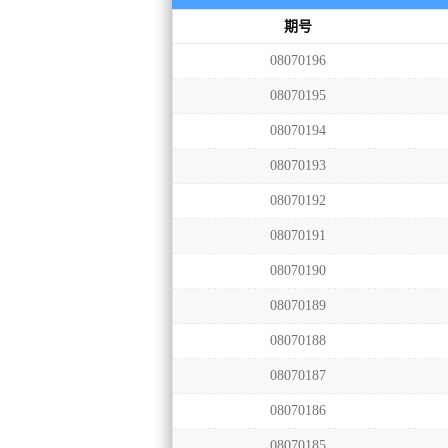
期号
08070196
08070195
08070194
08070193
08070192
08070191
08070190
08070189
08070188
08070187
08070186
08070185