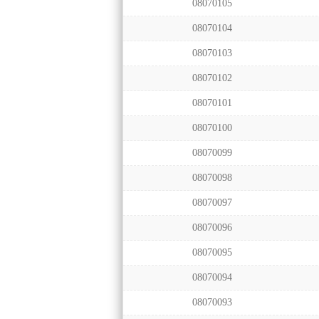
08070105
08070104
08070103
08070102
08070101
08070100
08070099
08070098
08070097
08070096
08070095
08070094
08070093