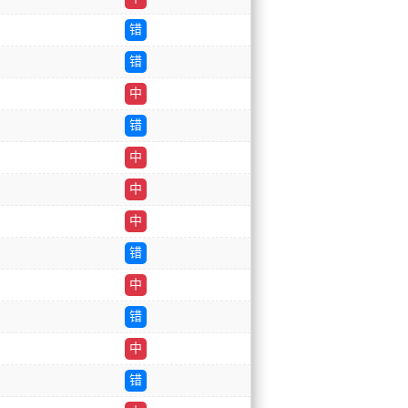
错
错
中
错
中
中
中
错
中
错
中
错