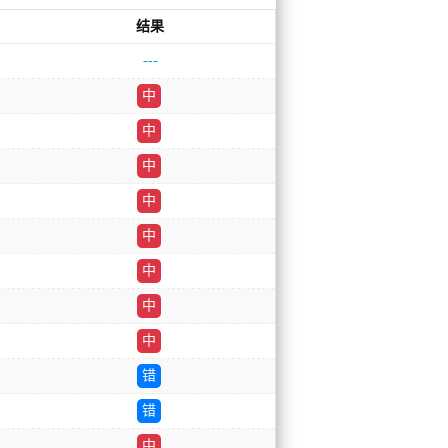
结果
---
中
中
中
中
中
中
中
中
错
错
中