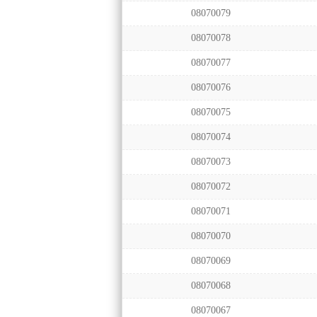
08070079
08070078
08070077
08070076
08070075
08070074
08070073
08070072
08070071
08070070
08070069
08070068
08070067