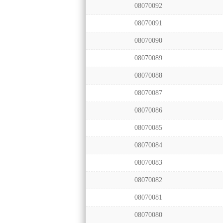
08070092
08070091
08070090
08070089
08070088
08070087
08070086
08070085
08070084
08070083
08070082
08070081
08070080