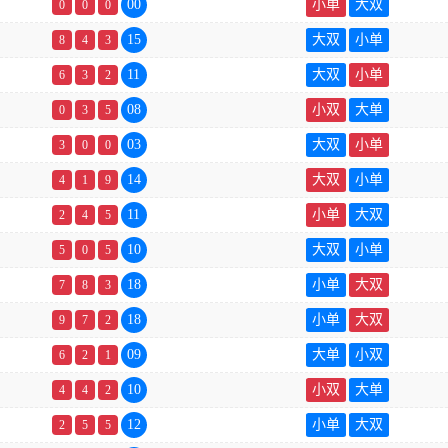
00
小单
大双
0
0
0
15
大双
小单
8
4
3
11
大双
小单
6
3
2
08
小双
大单
0
3
5
03
大双
小单
3
0
0
14
大双
小单
4
1
9
11
小单
大双
2
4
5
10
大双
小单
5
0
5
18
小单
大双
7
8
3
18
小单
大双
9
7
2
09
大单
小双
6
2
1
10
小双
大单
4
4
2
12
小单
大双
2
5
5