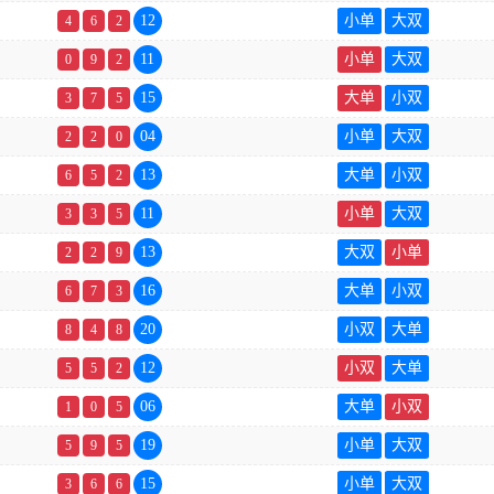
12
小单
大双
4
6
2
11
小单
大双
0
9
2
15
大单
小双
3
7
5
04
小单
大双
2
2
0
13
大单
小双
6
5
2
11
小单
大双
3
3
5
13
大双
小单
2
2
9
16
大单
小双
6
7
3
20
小双
大单
8
4
8
12
小双
大单
5
5
2
06
大单
小双
1
0
5
19
小单
大双
5
9
5
15
小单
大双
3
6
6