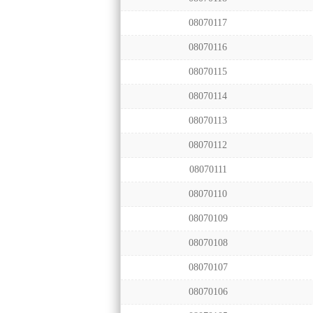
08070117
08070116
08070115
08070114
08070113
08070112
08070111
08070110
08070109
08070108
08070107
08070106