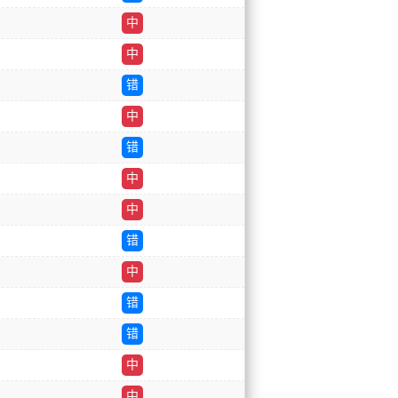
中
中
错
中
错
中
中
错
中
错
错
中
中