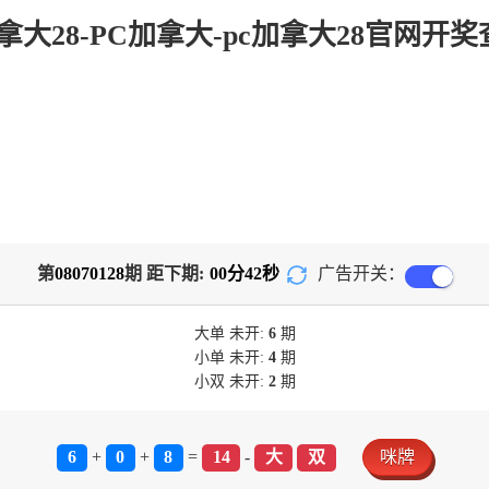
第
08070128
期 距下期:
00
分
42
秒
广告开关：
大单
未开:
6
期
小单
未开:
4
期
小双
未开:
2
期
6
+
0
+
8
=
14
-
大
双
咪牌