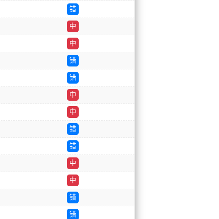
错
中
中
错
错
中
中
错
错
中
中
错
错