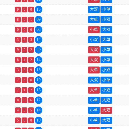
15
大双
小单
9
6
0
09
大单
小双
8
0
1
05
小单
大双
0
5
0
14
小双
大单
3
6
5
20
大双
小单
9
9
2
14
大双
小单
8
4
2
15
大单
小双
3
3
9
19
大双
小单
7
6
6
15
大单
小双
7
1
7
12
小单
大双
0
6
6
14
小单
大双
4
5
5
19
小单
大双
5
6
8