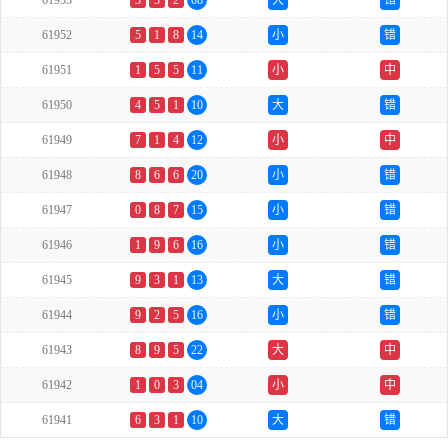
61953
3
3
2
08
大
错
61952
5
1
8
14
小
错
61951
1
5
5
11
小
中
61950
4
5
1
10
大
错
61949
7
1
4
12
小
中
61948
8
6
6
20
小
错
61947
0
8
7
15
小
错
61946
1
9
6
16
小
错
61945
9
3
1
13
大
错
61944
9
2
5
16
小
错
61943
8
9
5
22
大
中
61942
1
0
3
04
小
中
61941
6
3
1
10
大
错