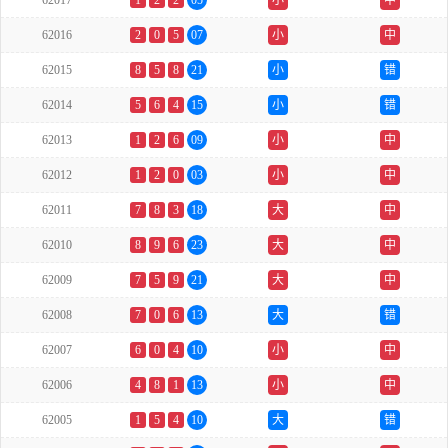
62017
1
2
2
05
小
中
62016
2
0
5
07
小
中
62015
8
5
8
21
小
错
62014
5
6
4
15
小
错
62013
1
2
6
09
小
中
62012
1
2
0
03
小
中
62011
7
8
3
18
大
中
62010
8
9
6
23
大
中
62009
7
5
9
21
大
中
62008
7
0
6
13
大
错
62007
6
0
4
10
小
中
62006
4
8
1
13
小
中
62005
1
5
4
10
大
错