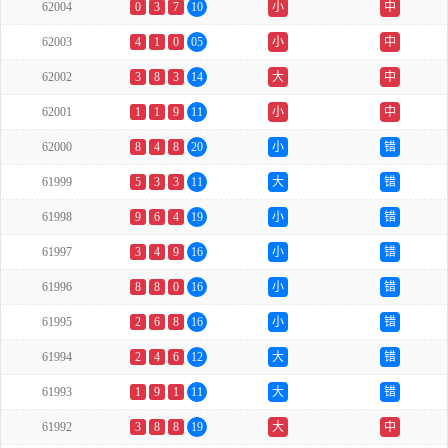
62004
0
3
7
10
小
中
62003
4
1
0
05
小
中
62002
3
8
3
14
大
中
62001
1
1
9
11
小
中
62000
8
4
8
20
小
错
61999
5
3
3
11
大
错
61998
9
6
4
19
小
错
61997
3
4
9
16
小
错
61996
8
8
0
16
小
错
61995
2
6
8
16
小
错
61994
2
4
6
12
大
错
61993
1
9
1
11
大
错
61992
3
8
8
19
大
中