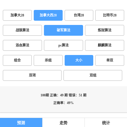
加拿大28
加拿大西28
台湾28
比特币28
战狼算法
破军算法
炼狱算法
浴血算法
pc算法
麒麟算法
组合
杀组
大小
单双
双项
双组
100期 正确：49 期 错误：51 期
正确率：49%
预测
走势
统计