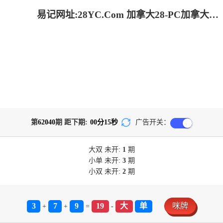
易记网址:28YC.Com 加拿大28-PC加拿大-pc加拿大28官网开奖查询|加拿大28开奖结果预测官网|加拿大预测28在线预测官网_火热研究!
第
62040
期 距下期:
00
分
14
秒
广告开关：
大双
未开:
1
期
小单
未开:
3
期
小双
未开:
2
期
3
7
9
19
大
单
咪牌
+
+
=
-