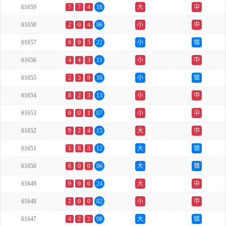
61659
7
7
4
18
大
中
61658
2
0
4
06
小
中
61657
8
9
5
22
小
错
61656
4
4
3
11
小
中
61655
2
5
9
16
小
错
61654
8
2
3
13
小
中
61653
6
0
1
07
小
中
61652
9
2
4
15
大
中
61651
1
8
3
12
大
错
61650
6
0
0
06
大
错
61649
9
9
6
24
大
中
61648
2
0
0
02
小
中
61647
4
2
2
08
大
错