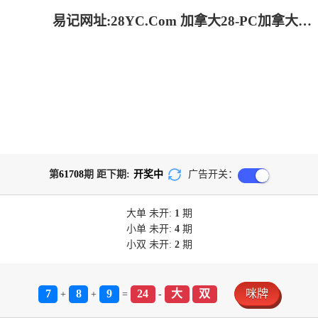
易记网址:28YC.Com 加拿大28-PC加拿大-pc加拿大28官网开奖查询|加拿大28开奖结果预测官网|加拿大预测28在线预测官网_火热研究!
第
61708
期 距下期:
开奖中
广告开关：
大单
未开:
1
期
小单
未开:
4
期
小双
未开:
2
期
7
8
9
24
大
双
咪牌
+
+
=
-