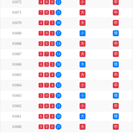
61672
4
8
0
12
小
中
61671
7
9
5
21
大
中
61670
4
7
5
16
大
中
61669
7
9
1
17
小
错
61668
2
6
6
14
大
中
61667
6
7
1
14
大
中
61666
4
3
3
10
大
错
61665
9
9
4
22
大
中
61664
1
7
4
12
小
中
61663
3
9
7
19
小
错
61662
1
6
4
11
小
中
61661
6
0
4
10
大
错
61660
9
8
8
25
大
中