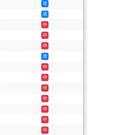
错
错
中
中
中
错
中
中
中
中
中
中
中