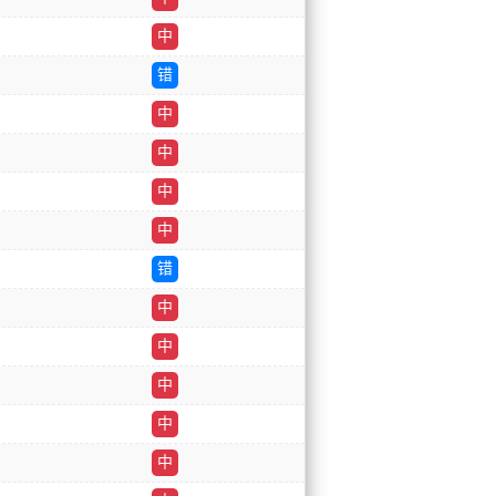
中
错
中
中
中
中
错
中
中
中
中
中