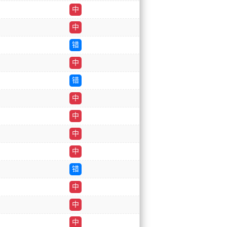
中
中
错
中
错
中
中
中
中
错
中
中
中