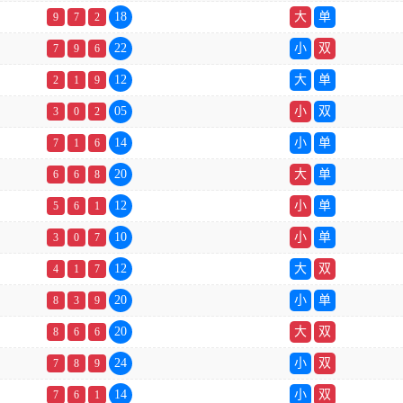
18
大
单
9
7
2
22
小
双
7
9
6
12
大
单
2
1
9
05
小
双
3
0
2
14
小
单
7
1
6
20
大
单
6
6
8
12
小
单
5
6
1
10
小
单
3
0
7
12
大
双
4
1
7
20
小
单
8
3
9
20
大
双
8
6
6
24
小
双
7
8
9
14
小
双
7
6
1