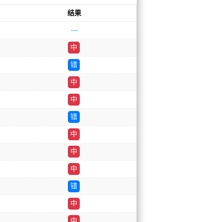
结果
---
中
错
中
中
错
中
中
中
错
中
中