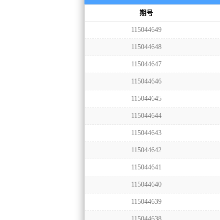
期号
115044649
115044648
115044647
115044646
115044645
115044644
115044643
115044642
115044641
115044640
115044639
115044638