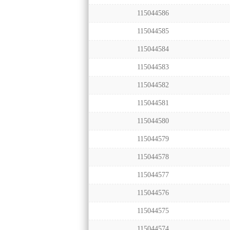
115044586
115044585
115044584
115044583
115044582
115044581
115044580
115044579
115044578
115044577
115044576
115044575
115044574