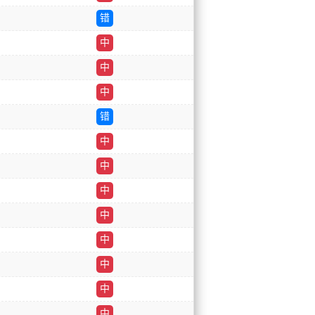
错
中
中
中
错
中
中
中
中
中
中
中
中