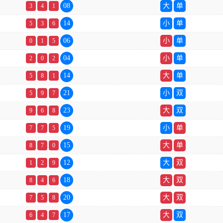
08
大
单
3
4
1
14
小
单
5
3
6
06
小
单
0
1
5
04
小
单
2
0
2
14
大
单
5
8
1
21
小
双
5
9
7
23
大
双
9
6
8
19
小
单
7
7
5
15
大
单
8
7
0
12
大
双
1
2
9
18
大
双
8
4
6
20
大
双
7
5
8
17
大
双
6
4
7