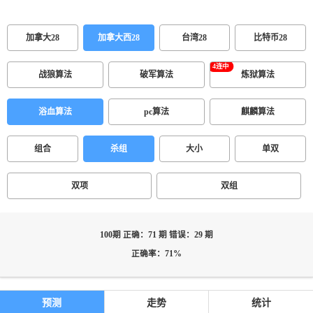
加拿大28
加拿大西28
台湾28
比特币28
战狼算法
破军算法
炼狱算法
浴血算法
pc算法
麒麟算法
组合
杀组
大小
单双
双项
双组
100期 正确：71 期 错误：29 期
正确率：71%
预测
走势
统计