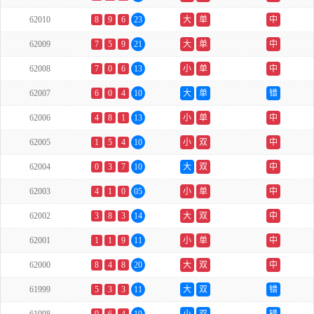
62010
8
9
6
23
大
单
中
62009
7
5
9
21
大
单
中
62008
7
0
6
13
小
单
中
62007
6
0
4
10
大
单
错
62006
4
8
1
13
小
单
中
62005
1
5
4
10
小
双
中
62004
0
3
7
10
大
双
中
62003
4
1
0
05
小
单
中
62002
3
8
3
14
大
双
中
62001
1
1
9
11
小
单
中
62000
8
4
8
20
大
双
中
61999
5
3
3
11
大
双
错