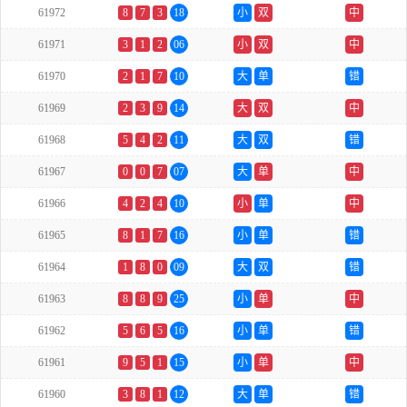
61972
8
7
3
18
小
双
中
61971
3
1
2
06
小
双
中
61970
2
1
7
10
大
单
错
61969
2
3
9
14
大
双
中
61968
5
4
2
11
大
双
错
61967
0
0
7
07
大
单
中
61966
4
2
4
10
小
单
中
61965
8
1
7
16
小
单
错
61964
1
8
0
09
大
双
错
61963
8
8
9
25
小
单
中
61962
5
6
5
16
小
单
错
61961
9
5
1
15
小
单
中
61960
3
8
1
12
大
单
错