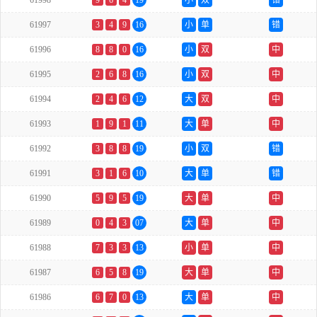
61998
9
6
4
19
小
双
错
61997
3
4
9
16
小
单
错
61996
8
8
0
16
小
双
中
61995
2
6
8
16
小
双
中
61994
2
4
6
12
大
双
中
61993
1
9
1
11
大
单
中
61992
3
8
8
19
小
双
错
61991
3
1
6
10
大
单
错
61990
5
9
5
19
大
单
中
61989
0
4
3
07
大
单
中
61988
7
3
3
13
小
单
中
61987
6
5
8
19
大
单
中
61986
6
7
0
13
大
单
中