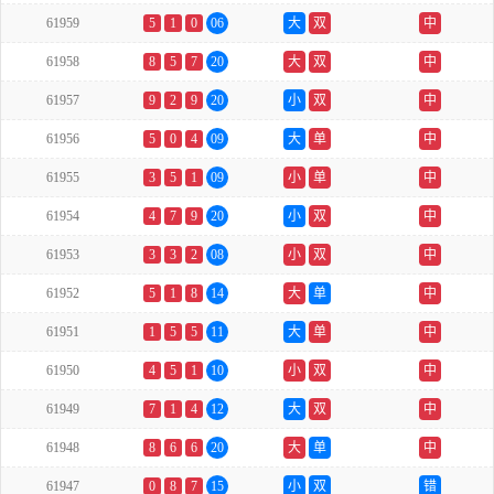
61959
5
1
0
06
大
双
中
61958
8
5
7
20
大
双
中
61957
9
2
9
20
小
双
中
61956
5
0
4
09
大
单
中
61955
3
5
1
09
小
单
中
61954
4
7
9
20
小
双
中
61953
3
3
2
08
小
双
中
61952
5
1
8
14
大
单
中
61951
1
5
5
11
大
单
中
61950
4
5
1
10
小
双
中
61949
7
1
4
12
大
双
中
61948
8
6
6
20
大
单
中
61947
0
8
7
15
小
双
错