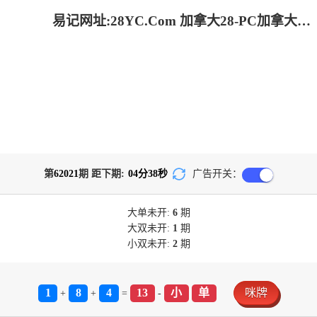
易记网址:28YC.Com 加拿大28-PC加拿大-pc加拿大28官网开奖查询|加拿大28开奖结果预测官网|加拿大预测28在线预测官网_火热研究!
第
62021
期 距下期:
04
分
38
秒
广告开关：
大单
未开:
6
期
大双
未开:
1
期
小双
未开:
2
期
1
8
4
13
小
单
咪牌
+
+
=
-