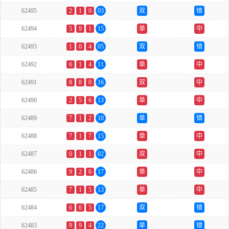
62495
2
1
0
03
双
错
62494
5
9
1
15
单
中
62493
1
0
4
05
双
错
62492
6
1
4
11
单
中
62491
8
8
0
16
双
中
62490
2
5
6
13
单
中
62489
7
1
2
10
单
错
62488
7
1
7
15
单
中
62487
0
1
1
02
双
中
62486
9
2
6
17
单
中
62485
7
1
5
13
单
中
62484
6
6
5
17
双
错
62483
9
9
4
22
单
错