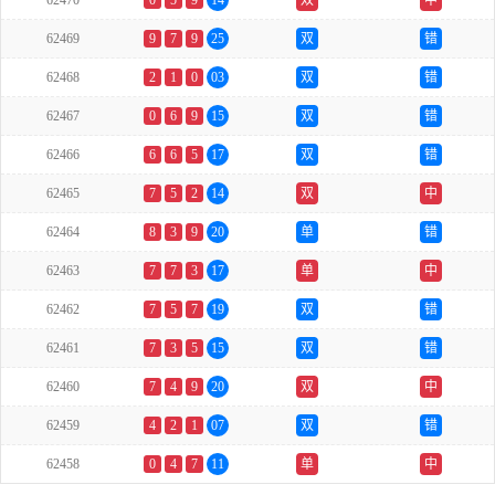
62470
0
5
9
14
双
中
62469
9
7
9
25
双
错
62468
2
1
0
03
双
错
62467
0
6
9
15
双
错
62466
6
6
5
17
双
错
62465
7
5
2
14
双
中
62464
8
3
9
20
单
错
62463
7
7
3
17
单
中
62462
7
5
7
19
双
错
62461
7
3
5
15
双
错
62460
7
4
9
20
双
中
62459
4
2
1
07
双
错
62458
0
4
7
11
单
中