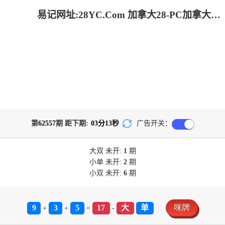
易记网址:28YC.Com 加拿大28-PC加拿大-pc加拿大28官网开奖查询|加拿大28开奖结果预测官网|加拿大预测28在线预测官网_火热研究!
第
62557
期 距下期:
03
分
13
秒
广告开关：
大双
未开:
1
期
小单
未开:
2
期
小双
未开:
6
期
9
3
5
17
大
单
咪牌
+
+
=
-