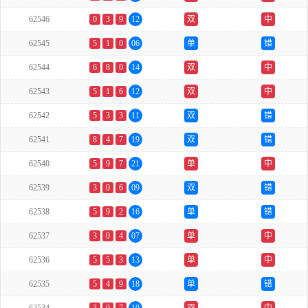
62546
0
3
9
12
双
中
62545
5
1
0
06
单
错
62544
6
8
0
14
双
中
62543
5
1
6
12
双
中
62542
5
3
3
11
双
错
62541
8
4
7
19
双
错
62540
5
9
7
21
单
中
62539
3
0
6
09
双
错
62538
5
9
2
16
单
错
62537
3
0
4
07
单
中
62536
5
5
3
13
单
中
62535
5
4
9
18
单
错