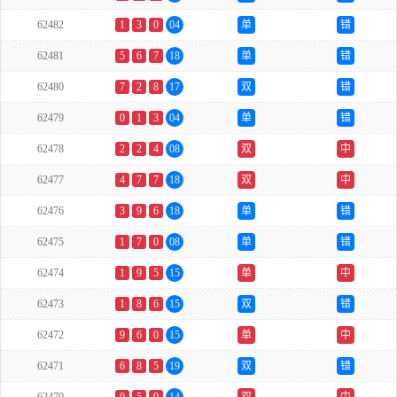
62482
1
3
0
04
单
错
62481
5
6
7
18
单
错
62480
7
2
8
17
双
错
62479
0
1
3
04
单
错
62478
2
2
4
08
双
中
62477
4
7
7
18
双
中
62476
3
9
6
18
单
错
62475
1
7
0
08
单
错
62474
1
9
5
15
单
中
62473
1
8
6
15
双
错
62472
9
6
0
15
单
中
62471
6
8
5
19
双
错