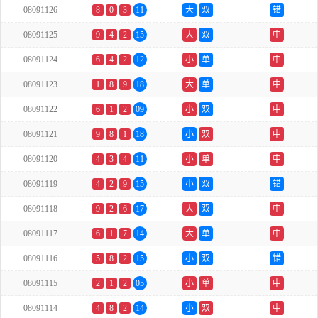
08091126
8
0
3
11
大
双
错
08091125
9
4
2
15
大
双
中
08091124
6
4
2
12
小
单
中
08091123
1
8
9
18
大
单
中
08091122
6
1
2
09
小
双
中
08091121
9
8
1
18
小
双
中
08091120
4
3
4
11
小
单
中
08091119
4
2
9
15
小
双
错
08091118
9
2
6
17
大
双
中
08091117
6
1
7
14
大
单
中
08091116
5
8
2
15
小
双
错
08091115
2
1
2
05
小
单
中
08091114
4
8
2
14
小
双
中