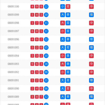
08091100
4
9
9
22
小
双
中
08091099
1
4
5
10
大
单
错
08091098
1
7
7
15
大
双
中
08091097
6
0
5
11
小
双
中
08091096
4
6
2
12
大
单
错
08091095
3
2
0
05
大
双
错
08091094
5
3
2
10
小
单
中
08091093
9
6
3
18
大
单
中
08091092
6
3
0
09
小
双
中
08091091
5
2
4
11
大
双
错
08091090
2
4
0
06
大
双
中
08091089
1
4
7
12
大
单
错