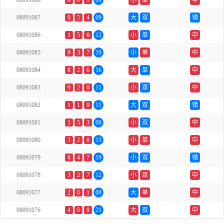
08091088
0
8
1
09
小
单
中
08091087
0
5
4
09
大
双
错
08091086
1
5
6
12
小
单
中
08091085
9
3
7
19
小
单
中
08091084
8
2
6
16
大
单
中
08091083
9
2
0
11
小
双
中
08091082
1
1
9
11
大
双
错
08091081
1
5
3
09
小
双
中
08091080
3
2
8
13
小
单
中
08091079
8
4
7
19
小
双
错
08091078
3
2
7
12
小
双
中
08091077
2
6
1
09
大
单
中
08091076
4
8
9
21
大
双
中