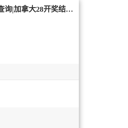
易记网址:28YC.Com 加拿大28-PC加拿大-pc加拿大28官网开奖查询|加拿大28开奖结果预测官网|加拿大预测28在线预测官网_火热研究!