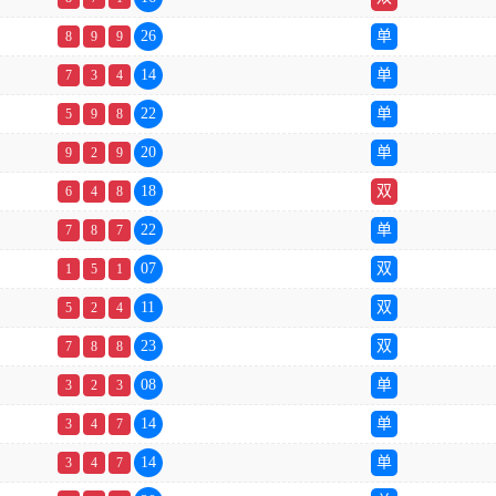
26
单
8
9
9
14
单
7
3
4
22
单
5
9
8
20
单
9
2
9
18
双
6
4
8
22
单
7
8
7
07
双
1
5
1
11
双
5
2
4
23
双
7
8
8
08
单
3
2
3
14
单
3
4
7
14
单
3
4
7