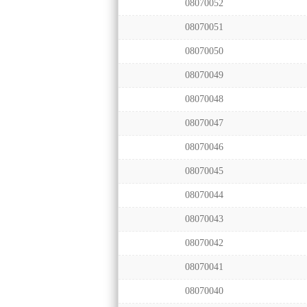
08070052
08070051
08070050
08070049
08070048
08070047
08070046
08070045
08070044
08070043
08070042
08070041
08070040