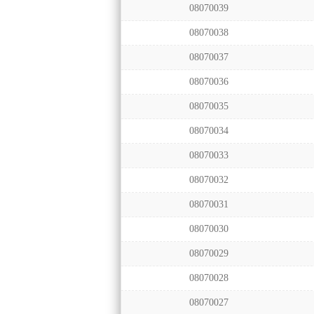
08070039
08070038
08070037
08070036
08070035
08070034
08070033
08070032
08070031
08070030
08070029
08070028
08070027