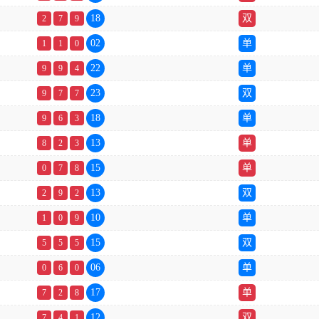
18
双
2
7
9
02
单
1
1
0
22
单
9
9
4
23
双
9
7
7
18
单
9
6
3
13
单
8
2
3
15
单
0
7
8
13
双
2
9
2
10
单
1
0
9
15
双
5
5
5
06
单
0
6
0
17
单
7
2
8
12
双
7
4
1