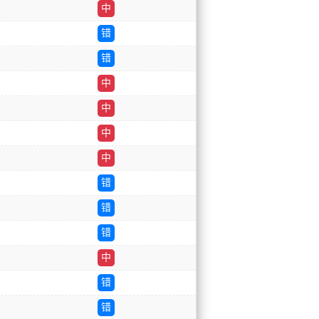
中
错
错
中
中
中
中
错
错
错
中
错
错