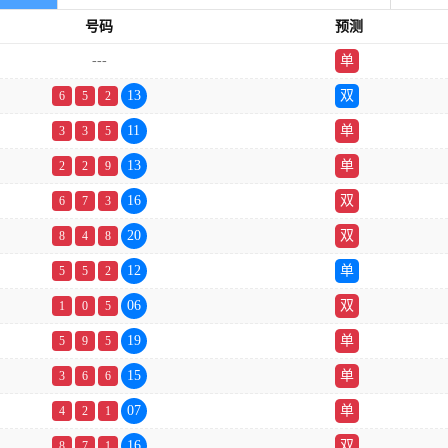
号码
预测
---
单
13
双
6
5
2
11
单
3
3
5
13
单
2
2
9
16
双
6
7
3
20
双
8
4
8
12
单
5
5
2
06
双
1
0
5
19
单
5
9
5
15
单
3
6
6
07
单
4
2
1
16
双
8
7
1