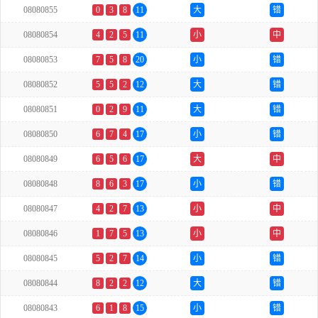
08080855
0
3
8
11
大
错
08080854
4
2
5
11
小
中
08080853
7
5
8
20
小
错
08080852
5
5
2
12
大
错
08080851
0
2
9
11
大
错
08080850
6
7
4
17
小
错
08080849
6
5
6
17
大
中
08080848
8
6
3
17
小
错
08080847
4
2
7
13
小
中
08080846
1
7
5
13
小
中
08080845
5
2
7
14
小
错
08080844
8
2
2
12
大
错
08080843
6
1
8
15
小
错