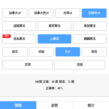
加拿大28
加拿大西28
台湾28
比特币28
战狼算法
破军算法
炼狱算法
浴血算法
pc算法
麒麟算法
组合
杀组
大小
单双
双项
双组
100期 正确：48 期 错误：52 期
正确率：48%
预测
走势
统计