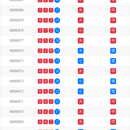
08080881
1
2
7
10
小
中
08080880
7
3
7
17
大
中
08080879
9
3
3
15
大
中
08080878
3
7
2
12
小
中
08080877
9
5
6
20
大
中
08080876
2
2
9
13
大
错
08080875
2
6
7
15
小
错
08080874
6
8
2
16
大
中
08080873
9
6
5
20
小
错
08080872
9
5
9
23
小
错
08080871
9
9
3
21
大
中
08080870
8
6
3
17
大
中
08080869
4
6
7
17
大
中