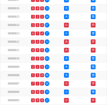
08080817
7
3
3
13
大
错
08080816
0
4
9
13
大
错
08080815
3
2
1
06
大
错
08080814
3
0
4
07
小
中
08080813
6
7
4
17
小
错
08080812
2
4
8
14
大
中
08080811
4
9
9
22
大
中
08080810
1
2
0
03
大
错
08080809
2
2
9
13
大
错
08080808
1
3
4
08
大
错
08080807
7
1
0
08
小
中
08080806
6
9
4
19
小
错
08080805
4
0
8
12
小
中