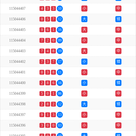
115044407
4
3
3
10
小
中
115044406
0
5
7
12
大
错
115044405
9
6
1
16
大
中
115044404
7
2
0
09
小
中
115044403
7
4
8
19
大
中
115044402
7
3
7
17
小
错
115044401
0
3
8
11
小
中
115044400
2
8
6
16
小
错
115044399
5
0
1
06
小
中
115044398
2
8
2
12
大
错
115044397
9
1
3
13
小
中
115044396
3
0
0
03
小
中