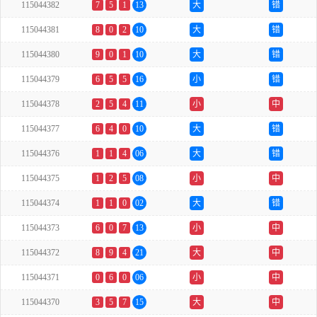
115044382
7
5
1
13
大
错
115044381
8
0
2
10
大
错
115044380
9
0
1
10
大
错
115044379
6
5
5
16
小
错
115044378
2
5
4
11
小
中
115044377
6
4
0
10
大
错
115044376
1
1
4
06
大
错
115044375
1
2
5
08
小
中
115044374
1
1
0
02
大
错
115044373
6
0
7
13
小
中
115044372
8
9
4
21
大
中
115044371
0
6
0
06
小
中
115044370
3
5
7
15
大
中