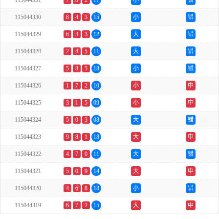
115044331
7
8
2
17
小
错
115044330
8
4
3
15
小
错
115044329
6
3
3
12
大
错
115044328
2
4
5
11
大
错
115044327
5
8
5
18
小
错
115044326
1
7
2
10
小
中
115044325
3
1
5
09
小
中
115044324
5
0
3
08
大
错
115044323
9
8
1
18
大
中
115044322
4
7
0
11
大
错
115044321
5
0
9
14
大
中
115044320
4
6
8
18
小
错
115044319
6
7
2
15
大
中