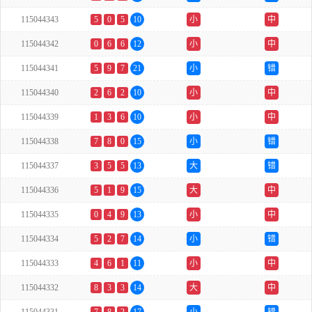
115044343
5
0
5
10
小
中
115044342
0
6
6
12
小
中
115044341
5
9
7
21
小
错
115044340
2
6
2
10
小
中
115044339
1
3
6
10
小
中
115044338
7
8
0
15
小
错
115044337
3
5
5
13
大
错
115044336
5
1
9
15
大
中
115044335
0
4
9
13
小
中
115044334
5
2
7
14
小
错
115044333
4
6
1
11
小
中
115044332
8
3
3
14
大
中