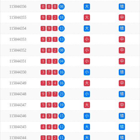
115044356
0
0
8
08
大
错
115044355
9
7
2
18
大
中
115044354
3
9
1
13
大
错
115044353
9
3
1
13
小
中
115044352
6
0
2
08
小
中
115044351
1
1
2
04
小
中
115044350
3
7
6
16
小
错
115044349
7
5
4
16
大
中
115044348
9
7
7
23
小
错
115044347
5
9
5
19
大
中
115044346
4
3
8
15
小
错
115044345
4
4
4
12
大
错
115044344
1
8
2
11
大
错