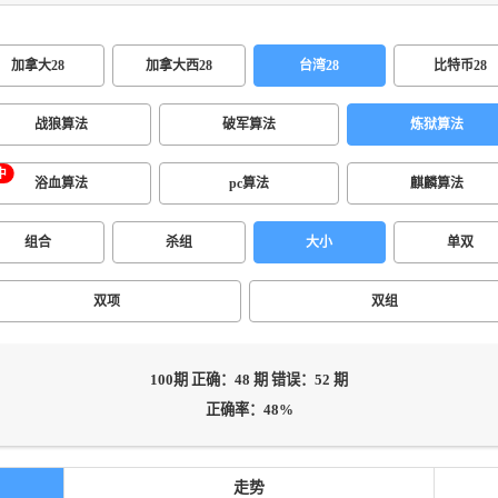
加拿大28
加拿大西28
台湾28
比特币28
战狼算法
破军算法
炼狱算法
浴血算法
pc算法
麒麟算法
组合
杀组
大小
单双
双项
双组
100期 正确：48 期 错误：52 期
正确率：48%
走势