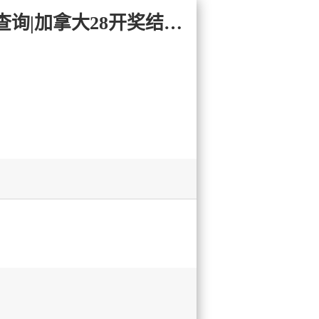
易记网址:28YC.Com 加拿大28-PC加拿大-pc加拿大28官网开奖查询|加拿大28开奖结果预测官网|加拿大预测28在线预测官网_火热研究!