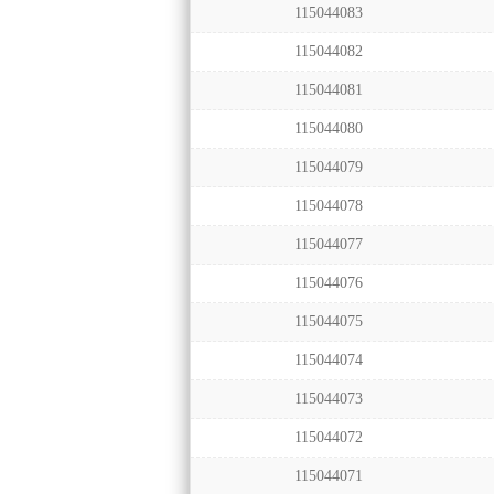
115044083
115044082
115044081
115044080
115044079
115044078
115044077
115044076
115044075
115044074
115044073
115044072
115044071