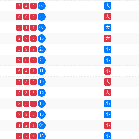
07
大
3
4
0
24
大
9
9
6
07
大
5
1
1
15
大
2
7
6
21
小
3
9
9
21
小
9
8
4
11
小
6
4
1
19
大
2
8
9
16
大
5
3
8
15
小
8
5
2
19
小
7
9
3
04
小
1
2
1
15
小
7
7
1