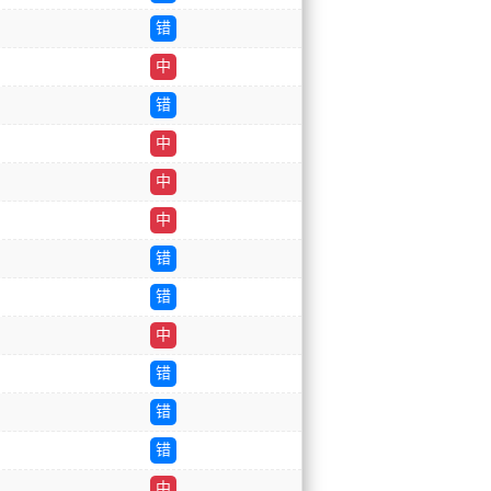
错
中
错
中
中
中
错
错
中
错
错
错
中