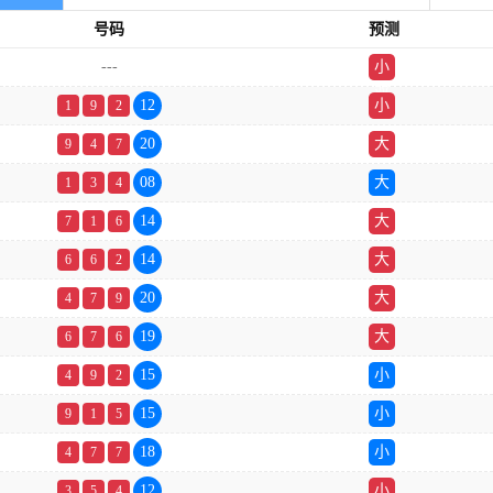
号码
预测
---
小
双
12
小
1
9
2
20
大
9
4
7
08
大
1
3
4
14
大
7
1
6
14
大
6
6
2
20
大
4
7
9
19
大
6
7
6
15
小
4
9
2
15
小
9
1
5
18
小
4
7
7
12
小
3
5
4