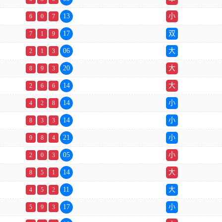
13
小
6
0
7
17
双
7
1
9
06
大
2
1
3
20
大
8
9
3
14
大
2
6
6
14
小
4
2
8
14
小
8
3
3
21
小
9
8
4
05
小
2
0
3
14
大
8
5
1
11
大
4
5
2
17
小
5
9
3