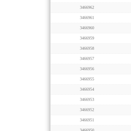
3466962
3466961
3466960
3466959
3466958
3466957
3466956
3466955
3466954
3466953
3466952
3466951
3466950