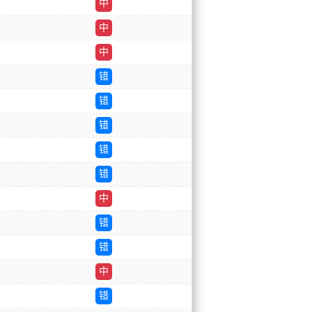
中
中
中
错
错
错
错
错
中
错
错
中
错