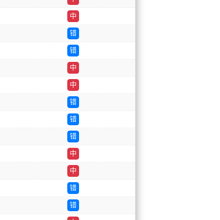
中
错
错
中
中
错
错
错
中
中
错
错