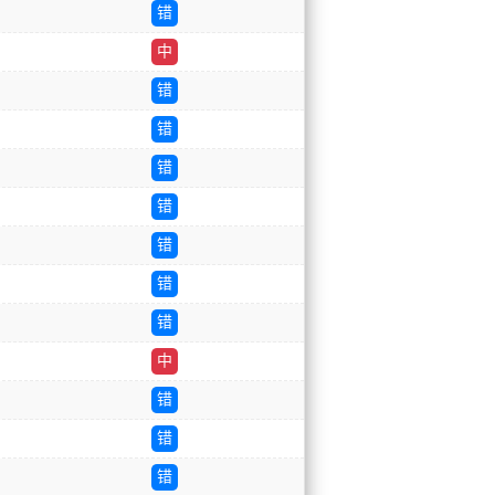
错
中
错
错
错
错
错
错
错
中
错
错
错