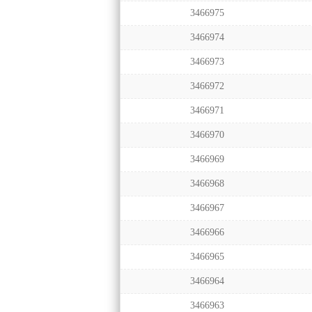
3466975
3466974
3466973
3466972
3466971
3466970
3466969
3466968
3466967
3466966
3466965
3466964
3466963