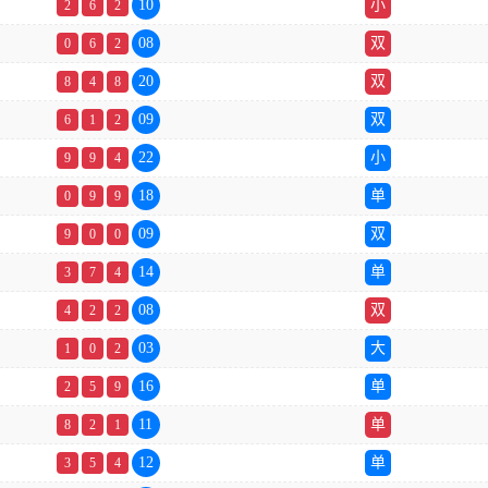
10
小
2
6
2
08
双
0
6
2
20
双
8
4
8
09
双
6
1
2
22
小
9
9
4
18
单
0
9
9
09
双
9
0
0
14
单
3
7
4
08
双
4
2
2
03
大
1
0
2
16
单
2
5
9
11
单
8
2
1
12
单
3
5
4