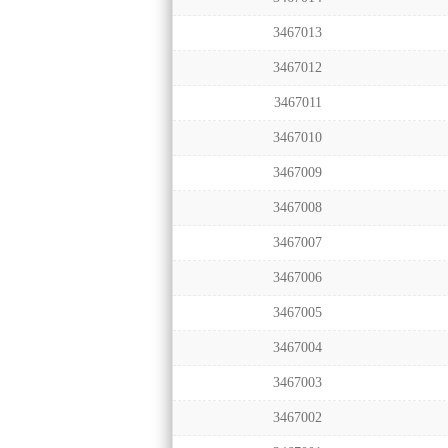
3467013
3467012
3467011
3467010
3467009
3467008
3467007
3467006
3467005
3467004
3467003
3467002