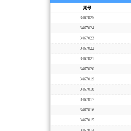
期号
3467025
3467024
3467023
3467022
3467021
3467020
3467019
3467018
3467017
3467016
3467015
3467014