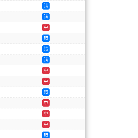
错
错
中
错
错
错
中
中
错
中
中
中
错