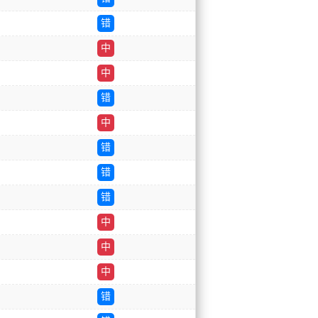
错
中
中
错
中
错
错
错
中
中
中
错