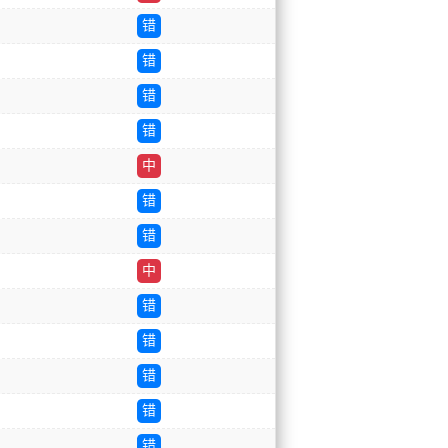
错
错
错
错
中
错
错
中
错
错
错
错
错