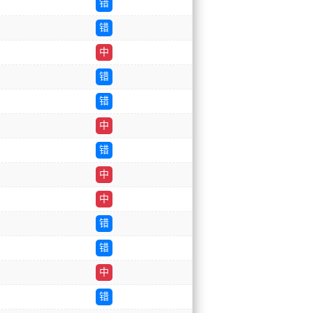
错
错
中
错
错
中
错
中
中
错
错
中
错