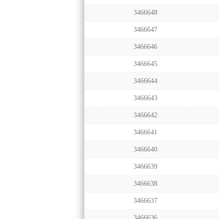
3466648
3466647
3466646
3466645
3466644
3466643
3466642
3466641
3466640
3466639
3466638
3466637
3466636