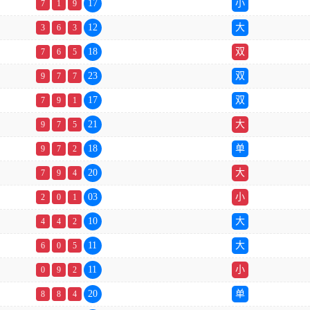
17
小
7
1
9
12
大
3
6
3
18
双
7
6
5
23
双
9
7
7
17
双
7
9
1
21
大
9
7
5
18
单
9
7
2
20
大
7
9
4
03
小
2
0
1
10
大
4
4
2
11
大
6
0
5
11
小
0
9
2
20
单
8
8
4