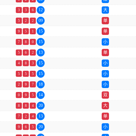
12
大
3
3
6
09
单
5
2
2
15
单
9
5
1
15
小
7
8
0
13
单
5
6
2
15
小
4
8
3
15
小
5
5
5
18
小
2
9
7
14
双
0
9
5
20
大
8
8
4
13
单
7
2
4
20
小
9
6
5