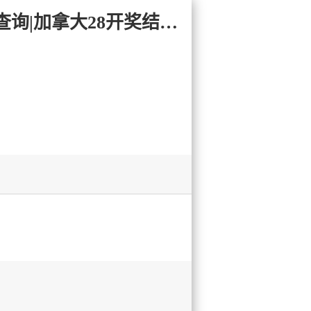
易记网址:28YC.Com 加拿大28-PC加拿大-pc加拿大28官网开奖查询|加拿大28开奖结果预测官网|加拿大预测28在线预测官网_火热研究!