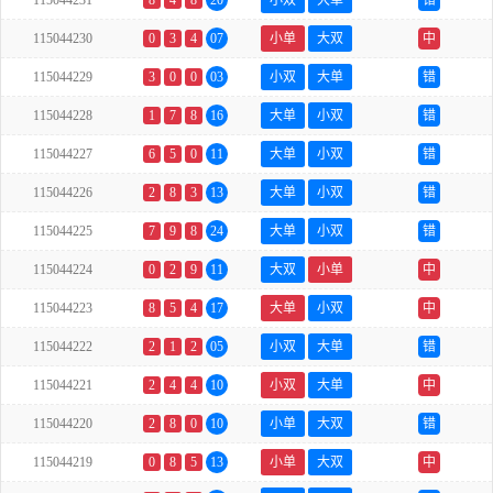
115044231
8
4
8
20
小双
大单
错
115044230
0
3
4
07
小单
大双
中
115044229
3
0
0
03
小双
大单
错
115044228
1
7
8
16
大单
小双
错
115044227
6
5
0
11
大单
小双
错
115044226
2
8
3
13
大单
小双
错
115044225
7
9
8
24
大单
小双
错
115044224
0
2
9
11
大双
小单
中
115044223
8
5
4
17
大单
小双
中
115044222
2
1
2
05
小双
大单
错
115044221
2
4
4
10
小双
大单
中
115044220
2
8
0
10
小单
大双
错
115044219
0
8
5
13
小单
大双
中