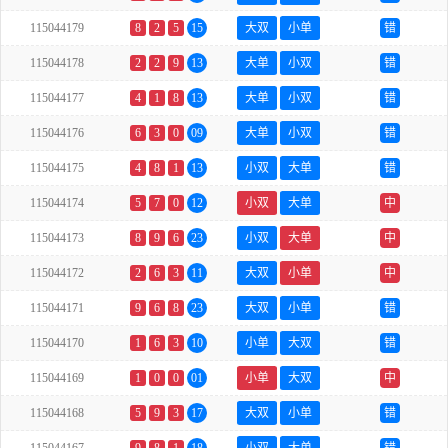
115044179
8
2
5
15
大双
小单
错
115044178
2
2
9
13
大单
小双
错
115044177
4
1
8
13
大单
小双
错
115044176
6
3
0
09
大单
小双
错
115044175
4
8
1
13
小双
大单
错
115044174
5
7
0
12
小双
大单
中
115044173
8
9
6
23
小双
大单
中
115044172
2
6
3
11
大双
小单
中
115044171
9
6
8
23
大双
小单
错
115044170
1
6
3
10
小单
大双
错
115044169
1
0
0
01
小单
大双
中
115044168
5
9
3
17
大双
小单
错