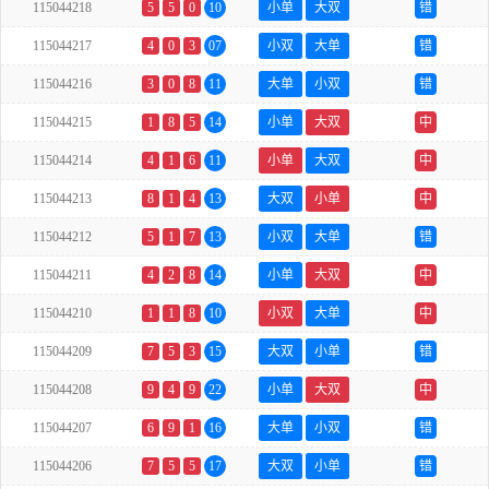
115044218
5
5
0
10
小单
大双
错
115044217
4
0
3
07
小双
大单
错
115044216
3
0
8
11
大单
小双
错
115044215
1
8
5
14
小单
大双
中
115044214
4
1
6
11
小单
大双
中
115044213
8
1
4
13
大双
小单
中
115044212
5
1
7
13
小双
大单
错
115044211
4
2
8
14
小单
大双
中
115044210
1
1
8
10
小双
大单
中
115044209
7
5
3
15
大双
小单
错
115044208
9
4
9
22
小单
大双
中
115044207
6
9
1
16
大单
小双
错
115044206
7
5
5
17
大双
小单
错