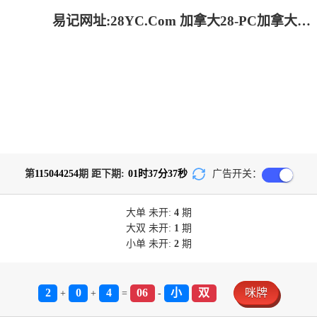
易记网址:28YC.Com 加拿大28-PC加拿大-pc加拿大28官网开奖查询|加拿大28开奖结果预测官网|加拿大预测28在线预测官网_火热研究!
第
115044254
期 距下期:
01
时
37
分
37
秒
广告开关：
大单
未开:
4
期
大双
未开:
1
期
小单
未开:
2
期
2
0
4
06
小
双
咪牌
+
+
=
-