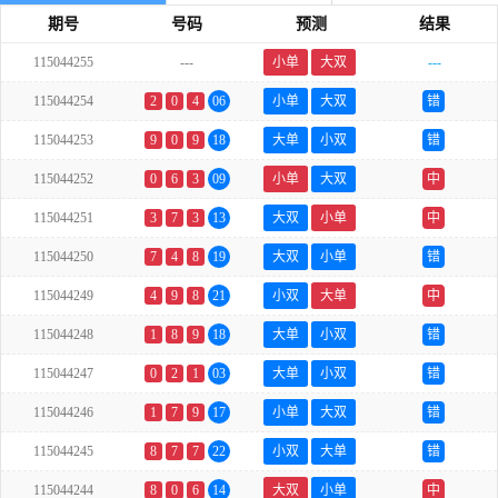
期号
号码
预测
结果
115044255
---
小单
大双
---
115044254
2
0
4
06
小单
大双
错
115044253
9
0
9
18
大单
小双
错
115044252
0
6
3
09
小单
大双
中
115044251
3
7
3
13
大双
小单
中
115044250
7
4
8
19
大双
小单
错
115044249
4
9
8
21
小双
大单
中
115044248
1
8
9
18
大单
小双
错
115044247
0
2
1
03
大单
小双
错
115044246
1
7
9
17
小单
大双
错
115044245
8
7
7
22
小双
大单
错
115044244
8
0
6
14
大双
小单
中