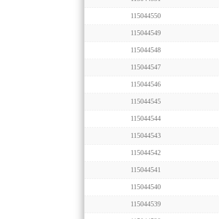
115044550
115044549
115044548
115044547
115044546
115044545
115044544
115044543
115044542
115044541
115044540
115044539