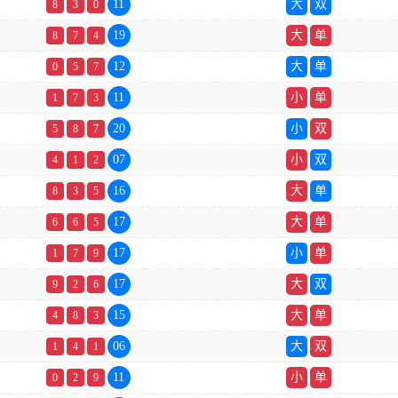
11
大
双
8
3
0
19
大
单
8
7
4
12
大
单
0
5
7
11
小
单
1
7
3
20
小
双
5
8
7
07
小
双
4
1
2
16
大
单
8
3
5
17
大
单
6
6
5
17
小
单
1
7
9
17
大
双
9
2
6
15
大
单
4
8
3
06
大
双
1
4
1
11
小
单
0
2
9