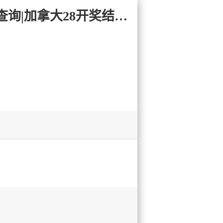
易记网址:28YC.Com 加拿大28-PC加拿大-pc加拿大28官网开奖查询|加拿大28开奖结果预测官网|加拿大预测28在线预测官网_火热研究!