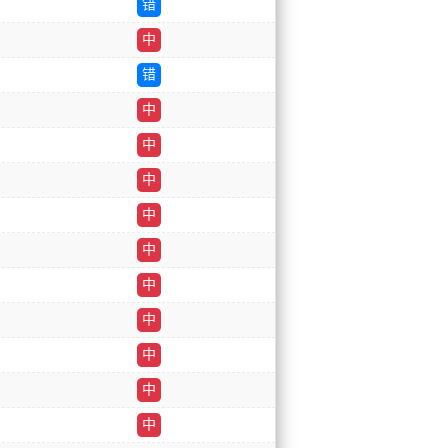
错
中
错
中
中
中
中
中
中
中
中
中
中