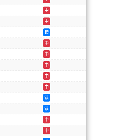
中
中
错
中
中
中
中
中
错
错
中
中