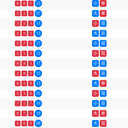
15
小
单
8
6
1
07
大
单
3
2
2
13
小
双
5
5
3
13
大
双
3
5
5
17
小
双
5
7
5
12
小
双
2
1
9
17
小
双
8
4
5
15
大
双
2
8
5
13
大
单
0
5
8
05
小
双
2
3
0
19
小
双
7
5
7
19
大
单
8
7
4
08
大
双
5
0
3