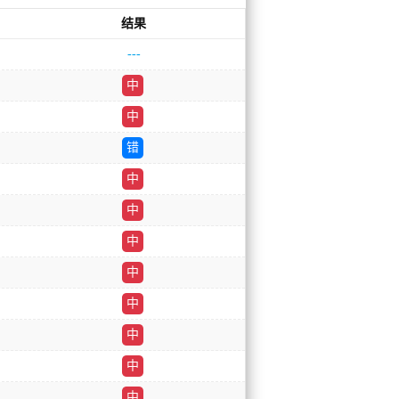
结果
---
中
中
错
中
中
中
中
中
中
中
中