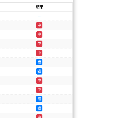
结果
---
中
中
中
中
错
错
中
中
错
错
中