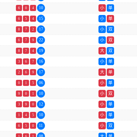
10
小
单
6
0
4
15
小
单
6
5
4
17
小
双
8
7
2
22
小
双
6
7
9
19
大
双
8
7
4
16
小
单
3
6
7
17
大
单
2
6
9
06
小
单
0
1
5
10
小
双
9
0
1
12
小
单
3
9
0
10
小
单
1
4
5
11
小
双
6
5
0
08
大
单
1
6
1