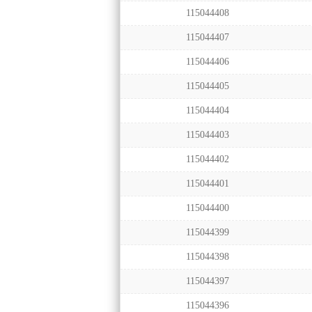
115044408
115044407
115044406
115044405
115044404
115044403
115044402
115044401
115044400
115044399
115044398
115044397
115044396