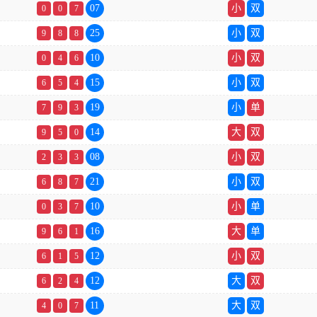
07
小
双
0
0
7
25
小
双
9
8
8
10
小
双
0
4
6
15
小
双
6
5
4
19
小
单
7
9
3
14
大
双
9
5
0
08
小
双
2
3
3
21
小
双
6
8
7
10
小
单
0
3
7
16
大
单
9
6
1
12
小
双
6
1
5
12
大
双
6
2
4
11
大
双
4
0
7