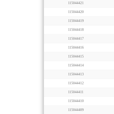
115044421
115044420
115044419
115044418
115044417
115044416
115044415
115044414
115044413
115044412
115044411
115044410
115044409