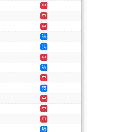
中
中
中
错
错
中
错
中
错
中
中
中
错