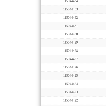
115044434
115044433
115044432
115044431
115044430
115044429
115044428
115044427
115044426
115044425
115044424
115044423
115044422