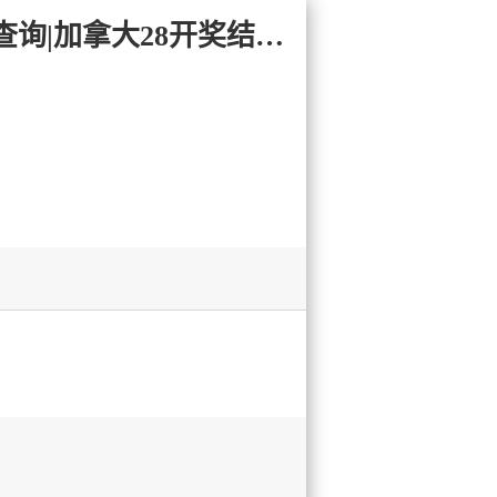
易记网址:28YC.Com 加拿大28-PC加拿大-pc加拿大28官网开奖查询|加拿大28开奖结果预测官网|加拿大预测28在线预测官网_火热研究!