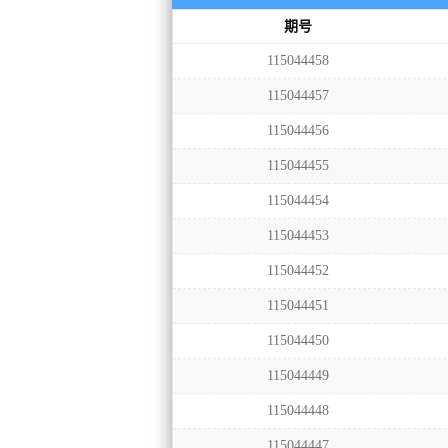
期号
115044458
115044457
115044456
115044455
115044454
115044453
115044452
115044451
115044450
115044449
115044448
115044447