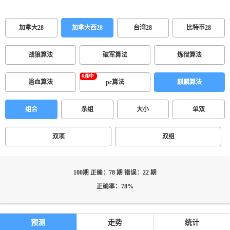
加拿大28
加拿大西28
台湾28
比特币28
战狼算法
破军算法
炼狱算法
浴血算法
pc算法
麒麟算法
组合
杀组
大小
单双
双项
双组
100期 正确：78 期 错误：22 期
正确率：78%
预测
走势
统计