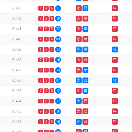
61443
1
4
6
11
小
双
中
61442
8
2
9
19
大
单
中
61441
8
9
5
22
大
单
中
61440
4
1
4
09
小
单
中
61439
1
6
7
14
小
单
错
61438
7
8
1
16
大
双
中
61437
1
6
7
14
大
单
中
61436
3
3
1
07
大
双
错
61435
7
5
0
12
小
单
中
61434
5
6
1
12
大
双
中
61433
9
3
4
16
大
双
中
61432
2
9
5
16
小
双
中