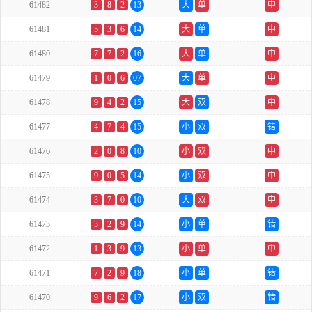
61482
3
8
2
13
大
单
中
61481
5
3
6
14
大
单
中
61480
7
7
2
16
大
单
中
61479
1
0
6
07
大
单
中
61478
9
4
2
15
大
双
中
61477
4
7
4
15
小
双
错
61476
2
0
8
10
小
双
中
61475
9
0
5
14
小
双
中
61474
3
7
0
10
大
双
中
61473
3
2
9
14
小
单
错
61472
1
3
9
13
小
单
中
61471
7
2
9
18
小
单
错
61470
9
6
2
17
小
双
错