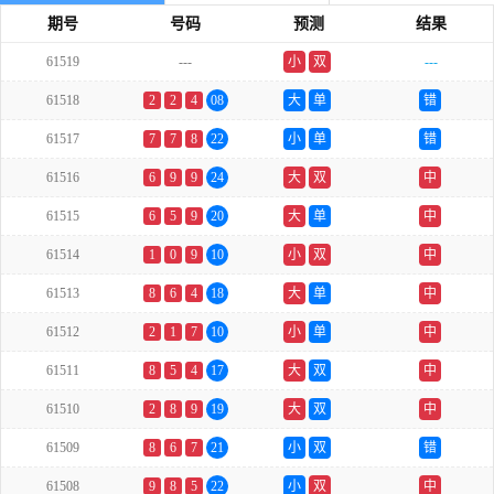
期号
号码
预测
结果
61519
---
小
双
---
61518
2
2
4
08
大
单
错
61517
7
7
8
22
小
单
错
61516
6
9
9
24
大
双
中
61515
6
5
9
20
大
单
中
61514
1
0
9
10
小
双
中
61513
8
6
4
18
大
单
中
61512
2
1
7
10
小
单
中
61511
8
5
4
17
大
双
中
61510
2
8
9
19
大
双
中
61509
8
6
7
21
小
双
错
61508
9
8
5
22
小
双
中