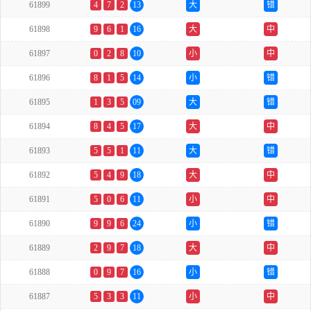
61899
4
7
2
13
大
错
61898
9
6
1
16
大
中
61897
0
2
8
10
小
中
61896
8
1
5
14
小
错
61895
1
3
5
09
大
错
61894
8
4
5
17
大
中
61893
5
5
1
11
大
错
61892
5
4
9
18
大
中
61891
5
0
6
11
小
中
61890
9
9
6
24
小
错
61889
2
9
7
18
大
中
61888
0
9
7
16
小
错
61887
5
3
3
11
小
中