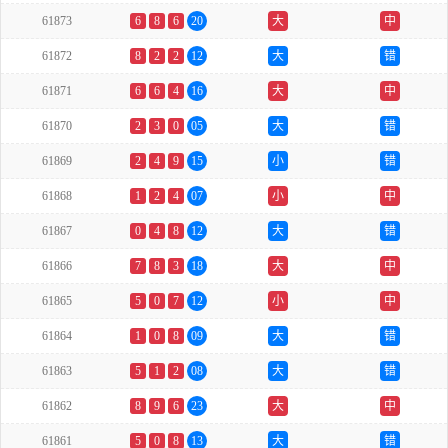
61873
6
8
6
20
大
中
61872
8
2
2
12
大
错
61871
6
6
4
16
大
中
61870
2
3
0
05
大
错
61869
2
4
9
15
小
错
61868
1
2
4
07
小
中
61867
0
4
8
12
大
错
61866
7
8
3
18
大
中
61865
5
0
7
12
小
中
61864
1
0
8
09
大
错
61863
5
1
2
08
大
错
61862
8
9
6
23
大
中
61861
5
0
8
13
大
错