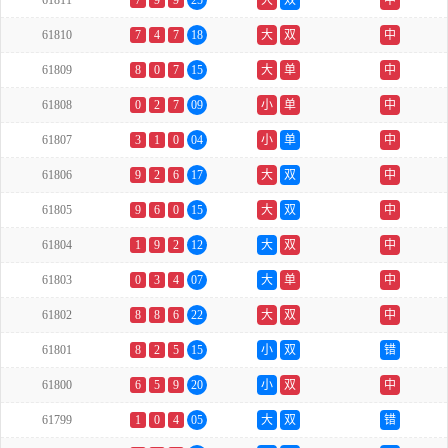
61811
7
9
9
25
大
双
中
61810
7
4
7
18
大
双
中
61809
8
0
7
15
大
单
中
61808
0
2
7
09
小
单
中
61807
3
1
0
04
小
单
中
61806
9
2
6
17
大
双
中
61805
9
6
0
15
大
双
中
61804
1
9
2
12
大
双
中
61803
0
3
4
07
大
单
中
61802
8
8
6
22
大
双
中
61801
8
2
5
15
小
双
错
61800
6
5
9
20
小
双
中
61799
1
0
4
05
大
双
错