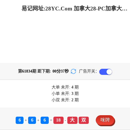
易记网址:28YC.Com 加拿大28-PC加拿大-pc加拿大28官网开奖查询|加拿大28开奖结果预测官网|加拿大预测28在线预测官网_火热研究!
第
61834
期 距下期:
00
分
37
秒
广告开关：
大单
未开:
4
期
小单
未开:
3
期
小双
未开:
2
期
6
6
6
18
大
双
咪牌
+
+
=
-