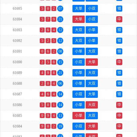
61695
5
0
2
07
大单
小双
错
61694
5
7
9
21
大单
小双
中
61693
2
6
4
12
大双
小单
错
61692
5
2
5
12
大双
小单
错
61691
0
6
2
08
小单
大双
错
61690
2
5
8
15
小双
大单
中
61689
4
9
8
21
小单
大双
错
61688
2
0
4
06
小单
大双
错
61687
4
6
4
14
小双
大单
错
61686
5
8
1
14
小单
大双
中
61685
0
9
4
13
小单
大双
中
61684
9
8
2
19
小双
大单
中