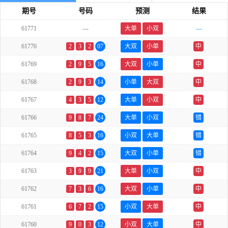
期号
号码
预测
结果
61771
---
大单
小双
---
61770
2
3
2
07
大双
小单
中
61769
2
9
5
16
大双
小单
中
61768
2
9
3
14
小单
大双
中
61767
4
3
5
12
大单
小双
中
61766
9
8
7
24
大单
小双
错
61765
8
5
3
16
小双
大单
错
61764
9
4
2
15
大双
小单
错
61763
3
9
9
21
大单
小双
中
61762
7
3
6
16
大双
小单
中
61761
6
7
2
15
小双
大单
中
61760
9
0
3
12
小双
大单
中