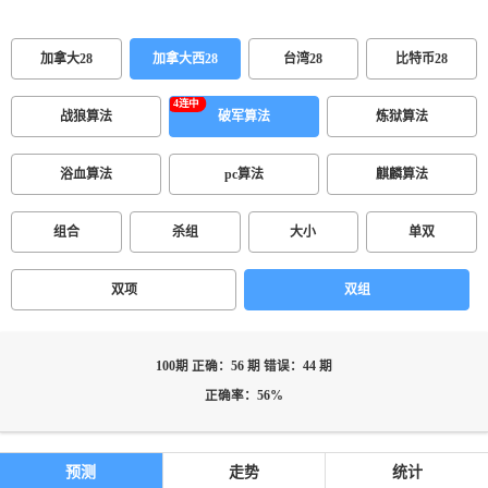
加拿大28
加拿大西28
台湾28
比特币28
战狼算法
破军算法
炼狱算法
浴血算法
pc算法
麒麟算法
组合
杀组
大小
单双
双项
双组
100期 正确：56 期 错误：44 期
正确率：56%
预测
走势
统计