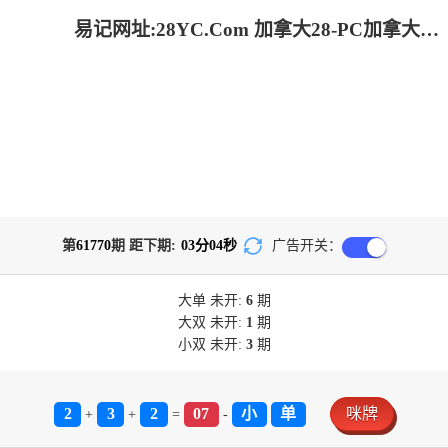
易记网址:28YC.Com 加拿大28-PC加拿大-pc加拿大28官网开奖查询|加拿大28开奖结果预测官网|加拿大预测28在线预测官网_火热研究!
第
61770
期 距下期:
03
分
04
秒
广告开关：
大单
未开:
6
期
大双
未开:
1
期
小双
未开:
3
期
2
3
2
07
小
单
咪牌
+
+
=
-