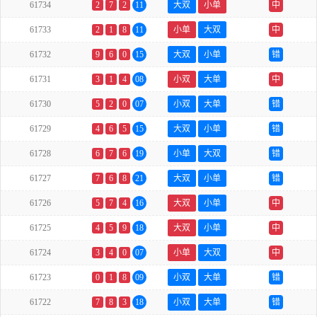
61734
2
7
2
11
大双
小单
中
61733
2
1
8
11
小单
大双
中
61732
9
6
0
15
大双
小单
错
61731
3
1
4
08
小双
大单
中
61730
5
2
0
07
小双
大单
错
61729
4
6
5
15
大双
小单
错
61728
6
7
6
19
小单
大双
错
61727
7
6
8
21
大双
小单
错
61726
5
7
4
16
大双
小单
中
61725
4
5
9
18
大双
小单
中
61724
3
4
0
07
小单
大双
中
61723
0
1
8
09
小双
大单
错
61722
7
8
3
18
小双
大单
错