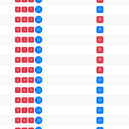
21
小
8
6
7
22
大
9
8
5
05
大
0
3
2
11
小
6
2
3
19
大
9
7
3
23
大
9
5
9
22
大
6
7
9
20
小
2
9
9
22
小
7
6
9
18
小
4
9
5
24
小
9
7
8
20
小
9
6
5