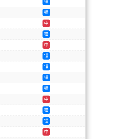
错
错
中
错
中
错
错
错
错
中
错
错
中