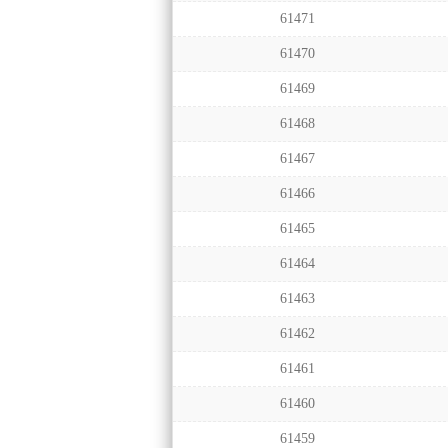
61471
61470
61469
61468
61467
61466
61465
61464
61463
61462
61461
61460
61459