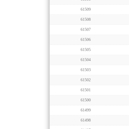
61509
61508
61507
61506
61505
61504
61503
61502
61501
61500
61499
61498