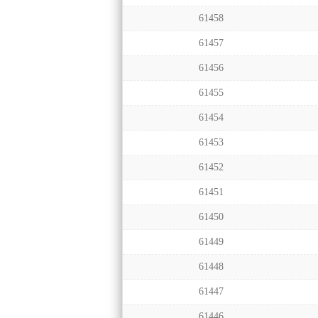
61458
61457
61456
61455
61454
61453
61452
61451
61450
61449
61448
61447
61446