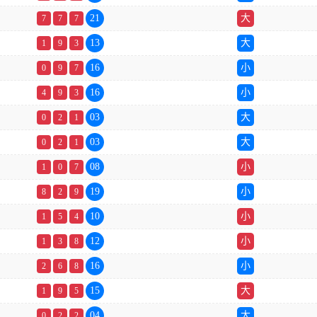
21
大
7
7
7
13
大
1
9
3
16
小
0
9
7
16
小
4
9
3
03
大
0
2
1
03
大
0
2
1
08
小
1
0
7
19
小
8
2
9
10
小
1
5
4
12
小
1
3
8
16
小
2
6
8
15
大
1
9
5
04
大
0
2
2