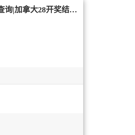
易记网址:28YC.Com 加拿大28-PC加拿大-pc加拿大28官网开奖查询|加拿大28开奖结果预测官网|加拿大预测28在线预测官网_火热研究!