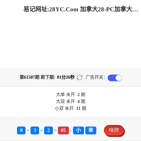
易记网址:28YC.Com 加拿大28-PC加拿大-pc加拿大28官网开奖查询|加拿大28开奖结果预测官网|加拿大预测28在线预测官网_火热研究!
第
61507
期 距下期:
01
分
26
秒
广告开关：
大单
未开:
2
期
大双
未开:
4
期
小双
未开:
11
期
0
3
2
05
小
单
咪牌
+
+
=
-