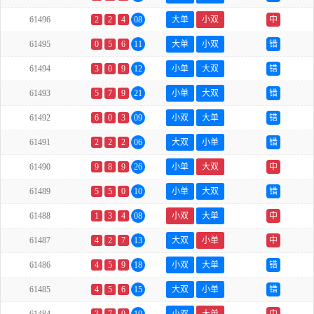
61496
2
2
4
08
大单
小双
中
61495
0
5
6
11
大单
小双
错
61494
3
0
9
12
小单
大双
错
61493
5
7
9
21
小单
大双
错
61492
6
0
3
09
小双
大单
错
61491
2
2
2
06
大双
小单
错
61490
9
8
9
26
小单
大双
中
61489
5
5
0
10
小单
大双
错
61488
1
3
4
08
小双
大单
中
61487
4
2
7
13
大双
小单
中
61486
4
5
9
18
小双
大单
错
61485
4
5
6
15
大双
小单
错