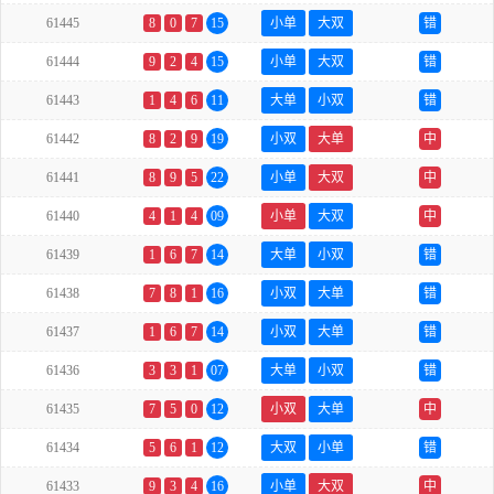
61445
8
0
7
15
小单
大双
错
61444
9
2
4
15
小单
大双
错
61443
1
4
6
11
大单
小双
错
61442
8
2
9
19
小双
大单
中
61441
8
9
5
22
小单
大双
中
61440
4
1
4
09
小单
大双
中
61439
1
6
7
14
大单
小双
错
61438
7
8
1
16
小双
大单
错
61437
1
6
7
14
小双
大单
错
61436
3
3
1
07
大单
小双
错
61435
7
5
0
12
小双
大单
中
61434
5
6
1
12
大双
小单
错
61433
9
3
4
16
小单
大双
中