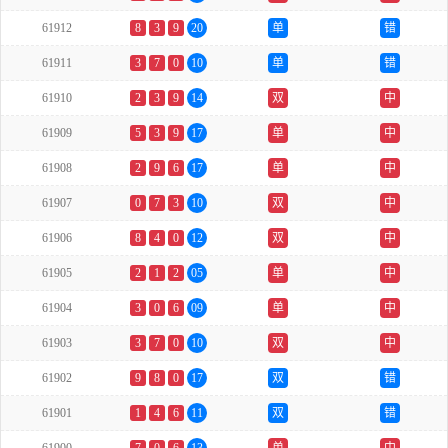
61912
8
3
9
20
单
错
61911
3
7
0
10
单
错
61910
2
3
9
14
双
中
61909
5
3
9
17
单
中
61908
2
9
6
17
单
中
61907
0
7
3
10
双
中
61906
8
4
0
12
双
中
61905
2
1
2
05
单
中
61904
3
0
6
09
单
中
61903
3
7
0
10
双
中
61902
9
8
0
17
双
错
61901
1
4
6
11
双
错