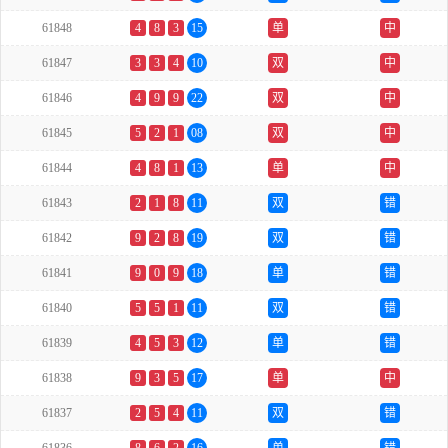
61848
4
8
3
15
单
中
61847
3
3
4
10
双
中
61846
4
9
9
22
双
中
61845
5
2
1
08
双
中
61844
4
8
1
13
单
中
61843
2
1
8
11
双
错
61842
9
2
8
19
双
错
61841
9
0
9
18
单
错
61840
5
5
1
11
双
错
61839
4
5
3
12
单
错
61838
9
3
5
17
单
中
61837
2
5
4
11
双
错