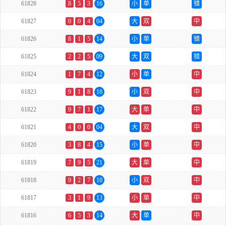
61828
8
5
3
16
小
单
错
61827
0
0
4
04
大
双
中
61826
8
1
5
14
小
单
错
61825
2
2
5
09
大
双
错
61824
1
7
4
12
小
单
中
61823
9
1
8
18
小
双
中
61822
9
7
1
17
大
单
中
61821
4
0
0
04
大
双
中
61820
3
8
4
15
小
单
中
61819
7
9
5
21
大
单
中
61818
9
2
7
18
小
双
中
61817
3
1
9
13
小
单
中
61816
6
5
3
14
大
单
中