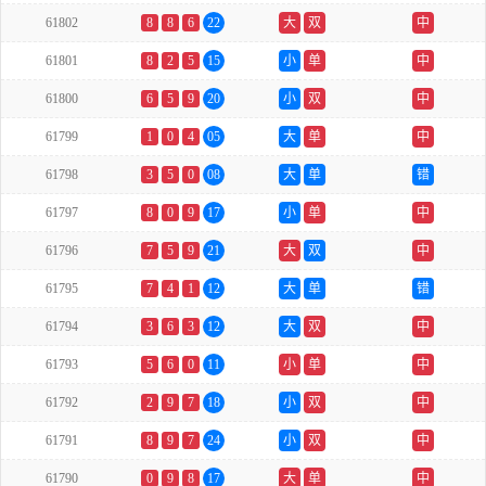
61802
8
8
6
22
大
双
中
61801
8
2
5
15
小
单
中
61800
6
5
9
20
小
双
中
61799
1
0
4
05
大
单
中
61798
3
5
0
08
大
单
错
61797
8
0
9
17
小
单
中
61796
7
5
9
21
大
双
中
61795
7
4
1
12
大
单
错
61794
3
6
3
12
大
双
中
61793
5
6
0
11
小
单
中
61792
2
9
7
18
小
双
中
61791
8
9
7
24
小
双
中
61790
0
9
8
17
大
单
中