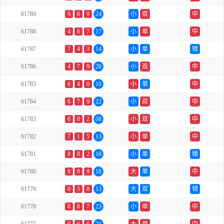
61789
9
6
9
24
小
双
中
61788
4
6
7
17
小
单
中
61787
7
4
3
14
小
单
错
61786
4
7
9
20
小
双
中
61785
6
4
0
10
小
单
中
61784
6
7
9
22
小
双
中
61783
6
0
2
08
小
双
中
61782
7
1
5
13
小
单
中
61781
8
8
2
18
小
单
错
61780
9
0
9
18
大
单
中
61779
0
5
8
13
大
双
错
61778
8
8
7
23
小
单
中