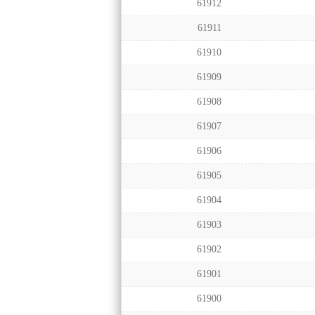
61912
61911
61910
61909
61908
61907
61906
61905
61904
61903
61902
61901
61900