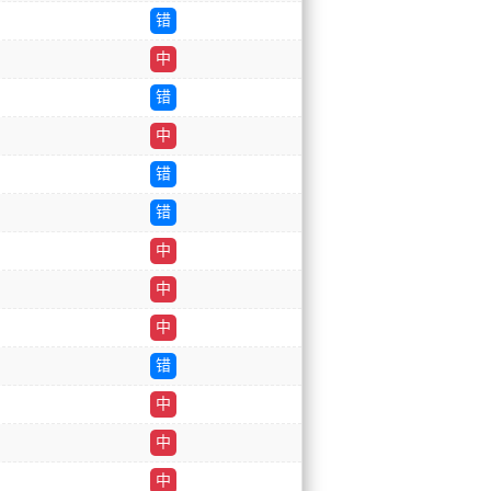
错
中
错
中
错
错
中
中
中
错
中
中
中