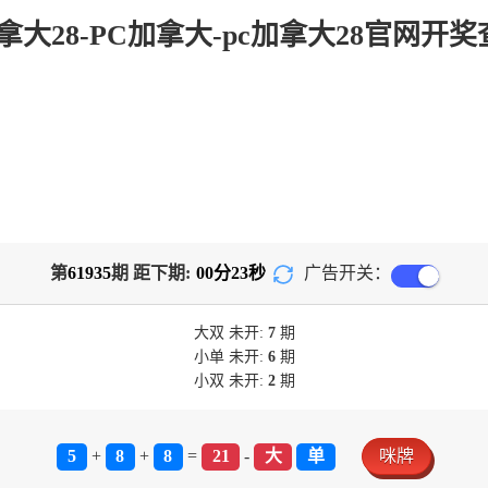
第
61935
期 距下期:
00
分
22
秒
广告开关：
大双
未开:
7
期
小单
未开:
6
期
小双
未开:
2
期
5
+
8
+
8
=
21
-
大
单
咪牌