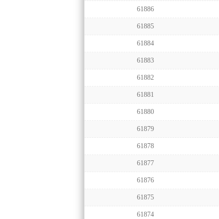
61886
61885
61884
61883
61882
61881
61880
61879
61878
61877
61876
61875
61874