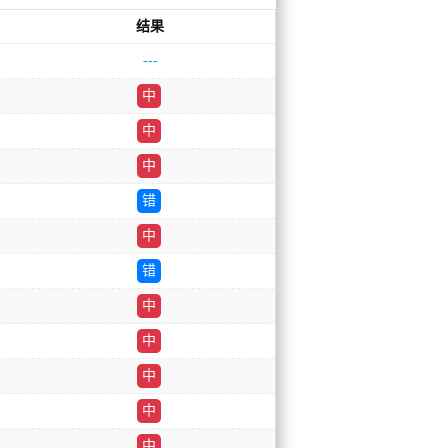
结果
---
中
中
中
错
中
错
中
中
中
中
中