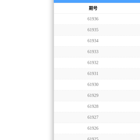
期号
61936
61935
61934
61933
61932
61931
61930
61929
61928
61927
61926
61925