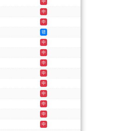
中
中
中
错
中
中
中
中
中
中
中
中
中