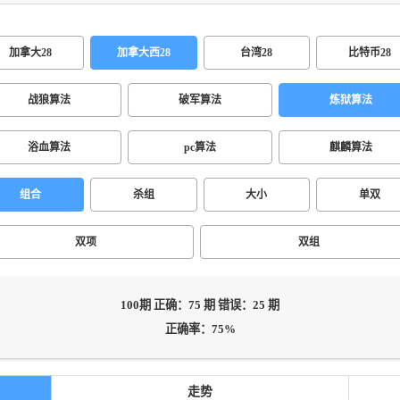
加拿大28
加拿大西28
台湾28
比特币28
战狼算法
破军算法
炼狱算法
浴血算法
pc算法
麒麟算法
组合
杀组
大小
单双
双项
双组
100期 正确：75 期 错误：25 期
正确率：75%
走势