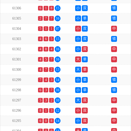
61306
6
1
8
15
小
双
错
61305
2
7
7
16
小
单
错
61304
5
1
1
07
小
双
中
61303
4
6
5
15
小
双
错
61302
4
8
4
16
小
双
中
61301
4
5
7
16
大
单
中
61300
4
7
2
13
大
单
中
61299
7
4
3
14
小
单
错
61298
6
3
7
16
小
单
错
61297
5
3
2
10
大
双
中
61296
8
1
3
12
小
双
中
61295
6
0
8
14
小
双
中