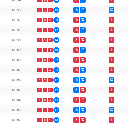
61294
5
0
9
14
大
单
中
61293
7
3
8
18
小
单
错
61292
3
0
6
09
小
双
中
61291
2
7
3
12
小
单
中
61290
3
5
6
14
大
双
中
61289
8
1
1
10
小
单
中
61288
7
6
9
22
大
双
中
61287
0
1
4
05
小
双
中
61286
6
9
2
17
小
双
错
61285
5
7
0
12
大
双
中
61284
5
6
4
15
大
单
中
61283
8
7
2
17
小
双
错
61282
9
0
9
18
大
双
中