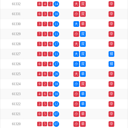
61332
8
4
2
14
大
双
中
61331
6
3
1
10
小
双
中
61330
3
7
1
11
大
单
中
61329
7
3
1
11
小
双
中
61328
5
3
9
17
大
双
中
61327
3
1
7
11
大
双
错
61326
6
7
4
17
小
双
错
61325
4
9
7
20
大
单
中
61324
9
2
7
18
小
双
中
61323
4
6
0
10
小
单
中
61322
2
5
5
12
小
单
中
61321
0
5
2
07
小
单
中
61320
2
5
0
07
小
单
中