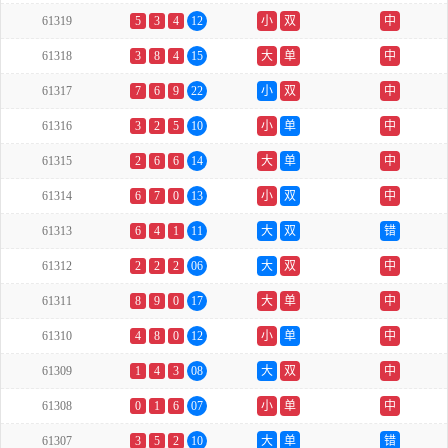
61319
5
3
4
12
小
双
中
61318
3
8
4
15
大
单
中
61317
7
6
9
22
小
双
中
61316
3
2
5
10
小
单
中
61315
2
6
6
14
大
单
中
61314
6
7
0
13
小
双
中
61313
6
4
1
11
大
双
错
61312
2
2
2
06
大
双
中
61311
8
9
0
17
大
单
中
61310
4
8
0
12
小
单
中
61309
1
4
3
08
大
双
中
61308
0
1
6
07
小
单
中
61307
3
5
2
10
大
单
错