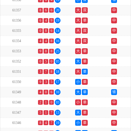
61358
9
6
4
19
小
双
错
61357
8
6
6
20
大
双
中
61356
6
4
9
19
大
单
中
61355
0
8
6
14
大
双
中
61354
4
4
8
16
大
双
中
61353
9
8
8
25
大
单
中
61352
0
5
0
05
大
单
中
61351
3
7
8
18
大
单
中
61350
9
3
5
17
小
单
中
61349
4
0
6
10
大
单
错
61348
2
1
0
03
小
单
中
61347
5
1
7
13
大
单
中
61346
8
4
7
19
小
单
中