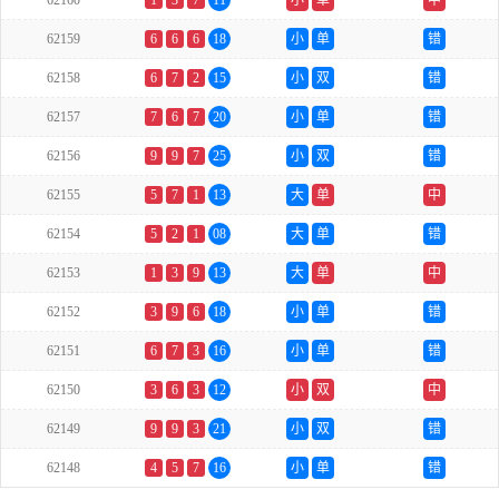
62160
1
3
7
11
小
单
中
62159
6
6
6
18
小
单
错
62158
6
7
2
15
小
双
错
62157
7
6
7
20
小
单
错
62156
9
9
7
25
小
双
错
62155
5
7
1
13
大
单
中
62154
5
2
1
08
大
单
错
62153
1
3
9
13
大
单
中
62152
3
9
6
18
小
单
错
62151
6
7
3
16
小
单
错
62150
3
6
3
12
小
双
中
62149
9
9
3
21
小
双
错
62148
4
5
7
16
小
单
错