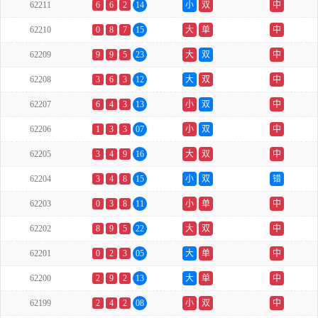
62211
6
6
2
14
小
双
中
62210
0
8
7
15
大
单
中
62209
9
9
5
23
大
双
中
62208
3
6
3
12
大
双
中
62207
6
4
3
13
小
双
中
62206
1
3
3
07
小
双
中
62205
3
4
9
16
大
双
中
62204
3
4
8
15
小
双
错
62203
0
3
8
11
小
单
中
62202
8
9
5
22
大
双
中
62201
0
2
3
05
大
单
中
62200
2
9
2
13
大
单
中
62199
2
4
2
08
小
双
中