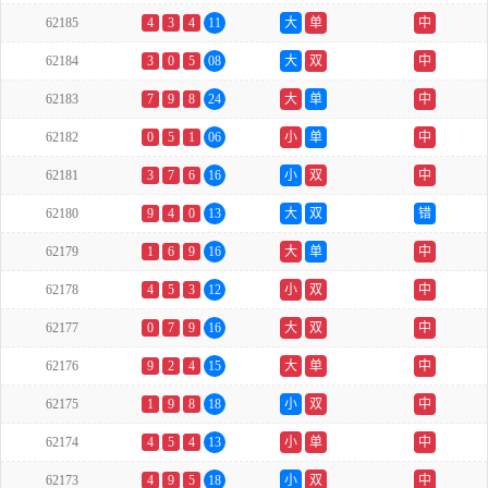
62185
4
3
4
11
大
单
中
62184
3
0
5
08
大
双
中
62183
7
9
8
24
大
单
中
62182
0
5
1
06
小
单
中
62181
3
7
6
16
小
双
中
62180
9
4
0
13
大
双
错
62179
1
6
9
16
大
单
中
62178
4
5
3
12
小
双
中
62177
0
7
9
16
大
双
中
62176
9
2
4
15
大
单
中
62175
1
9
8
18
小
双
中
62174
4
5
4
13
小
单
中
62173
4
9
5
18
小
双
中