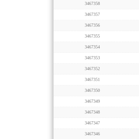
3467358
3467357
3467356
3467355
3467354
3467353
3467352
3467351
3467350
3467349
3467348
3467347
3467346