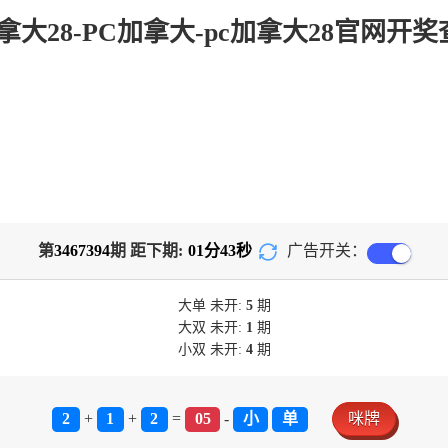
第
3467394
期 距下期:
01
分
43
秒
广告开关：
大单
未开:
5
期
大双
未开:
1
期
小双
未开:
4
期
2
+
1
+
2
=
05
-
小
单
咪牌