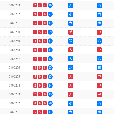
3466263
2
4
4
10
大
错
3466262
9
7
6
22
小
错
3466261
5
7
0
12
大
错
3466260
1
5
3
09
单
中
3466259
4
8
5
17
双
错
3466258
9
4
1
14
大
中
3466257
7
1
4
12
大
错
3466256
8
9
8
25
双
错
3466255
5
9
1
15
大
中
3466254
2
9
3
14
大
中
3466253
7
2
6
15
大
中
3466252
8
9
9
26
小
错
3466251
5
5
1
11
大
错