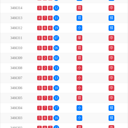
3466314
3
1
8
12
双
中
3466313
4
7
0
11
双
错
3466312
5
8
6
19
小
错
3466311
1
6
0
07
单
中
3466310
5
0
1
06
双
中
3466309
0
2
0
02
双
中
3466308
4
2
7
13
小
中
3466307
2
8
3
13
小
中
3466306
5
0
5
10
小
中
3466305
3
7
2
12
双
中
3466304
1
7
9
17
小
错
3466303
5
8
3
16
小
错