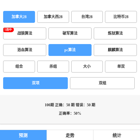
加拿大28
加拿大西28
台湾28
比特币28
战狼算法
破军算法
炼狱算法
浴血算法
pc算法
麒麟算法
组合
杀组
大小
单双
双项
双组
100期 正确：50 期 错误：50 期
正确率：50%
预测
走势
统计