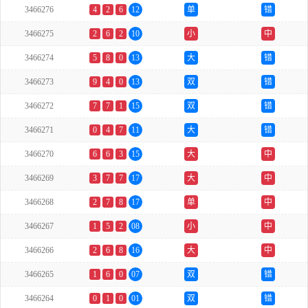
3466276
4
2
6
12
单
错
3466275
2
6
2
10
小
中
3466274
5
8
0
13
大
错
3466273
9
4
0
13
双
错
3466272
7
7
1
15
双
错
3466271
0
4
7
11
大
错
3466270
6
6
3
15
大
中
3466269
3
7
7
17
大
中
3466268
2
7
8
17
单
中
3466267
1
5
2
08
小
中
3466266
2
6
8
16
大
中
3466265
1
6
0
07
双
错
3466264
0
1
0
01
双
错