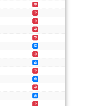
中
中
中
中
中
错
中
错
中
错
中
错
中