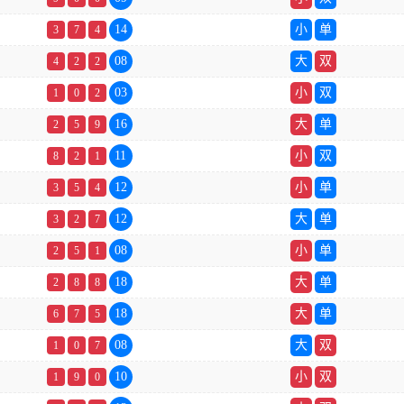
14
小
单
3
7
4
08
大
双
4
2
2
03
小
双
1
0
2
16
大
单
2
5
9
11
小
双
8
2
1
12
小
单
3
5
4
12
大
单
3
2
7
08
小
单
2
5
1
18
大
单
2
8
8
18
大
单
6
7
5
08
大
双
1
0
7
10
小
双
1
9
0