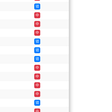
错
中
中
中
错
错
错
中
中
中
中
错
中