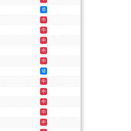
错
中
中
中
中
中
错
中
中
中
中
中