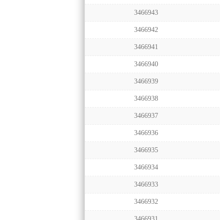
3466943
3466942
3466941
3466940
3466939
3466938
3466937
3466936
3466935
3466934
3466933
3466932
3466931