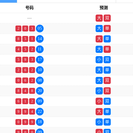
号码
预测
---
大
双
05
大
单
2
0
3
14
大
单
8
5
1
11
大
单
4
5
2
17
小
双
5
9
3
10
大
单
2
6
2
08
大
双
0
6
2
20
小
双
8
4
8
09
小
双
6
1
2
22
大
单
9
9
4
18
小
单
0
9
9
09
小
双
9
0
0