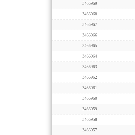
3466969
3466968
3466967
3466966
3466965
3466964
3466963
3466962
3466961
3466960
3466959
3466958
3466957