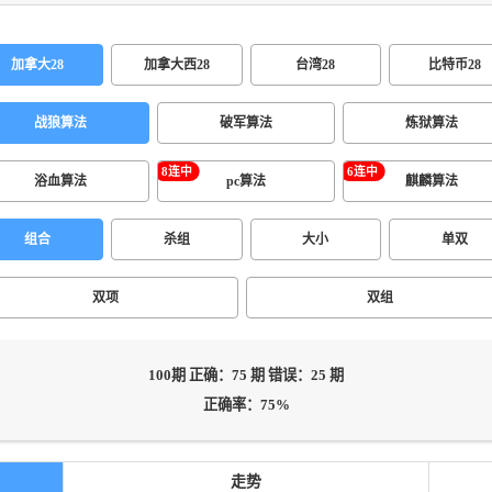
加拿大28
加拿大西28
台湾28
比特币28
战狼算法
破军算法
炼狱算法
浴血算法
pc算法
麒麟算法
组合
杀组
大小
单双
双项
双组
100期 正确：75 期 错误：25 期
正确率：75%
走势