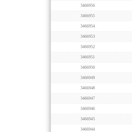
3466956
3466955
3466954
3466953
3466952
3466951
3466950
3466949
3466948
3466947
3466946
3466945
3466944