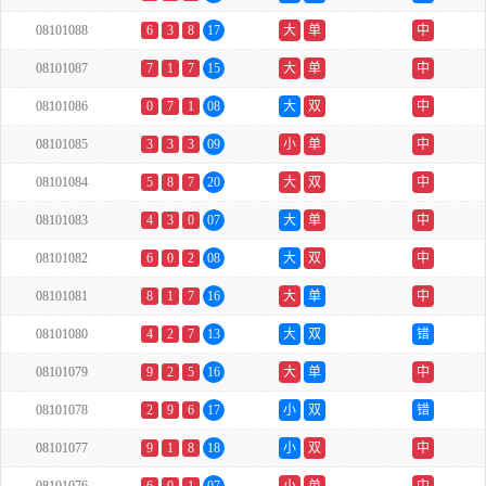
08101088
6
3
8
17
大
单
中
08101087
7
1
7
15
大
单
中
08101086
0
7
1
08
大
双
中
08101085
3
3
3
09
小
单
中
08101084
5
8
7
20
大
双
中
08101083
4
3
0
07
大
单
中
08101082
6
0
2
08
大
双
中
08101081
8
1
7
16
大
单
中
08101080
4
2
7
13
大
双
错
08101079
9
2
5
16
大
单
中
08101078
2
9
6
17
小
双
错
08101077
9
1
8
18
小
双
中