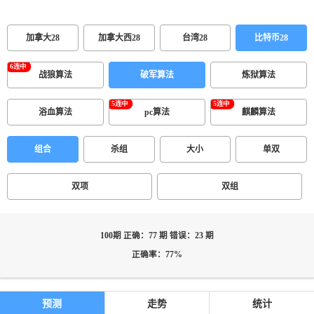
加拿大28
加拿大西28
台湾28
比特币28
战狼算法
破军算法
炼狱算法
浴血算法
pc算法
麒麟算法
组合
杀组
大小
单双
双项
双组
100期 正确：77 期 错误：23 期
正确率：77%
预测
走势
统计