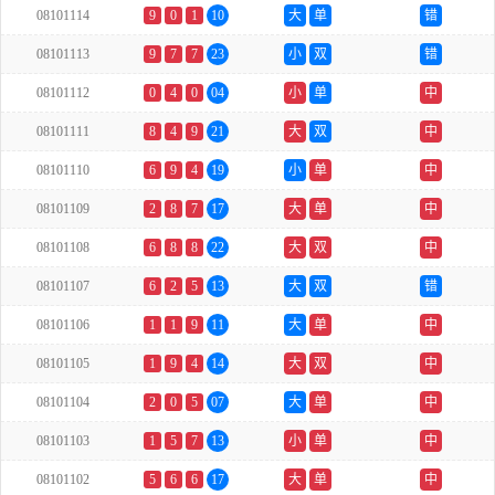
08101114
9
0
1
10
大
单
错
08101113
9
7
7
23
小
双
错
08101112
0
4
0
04
小
单
中
08101111
8
4
9
21
大
双
中
08101110
6
9
4
19
小
单
中
08101109
2
8
7
17
大
单
中
08101108
6
8
8
22
大
双
中
08101107
6
2
5
13
大
双
错
08101106
1
1
9
11
大
单
中
08101105
1
9
4
14
大
双
中
08101104
2
0
5
07
大
单
中
08101103
1
5
7
13
小
单
中
08101102
5
6
6
17
大
单
中