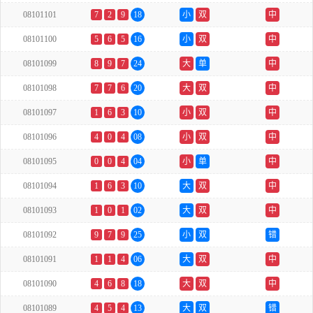
08101101
7
2
9
18
小
双
中
08101100
5
6
5
16
小
双
中
08101099
8
9
7
24
大
单
中
08101098
7
7
6
20
大
双
中
08101097
1
6
3
10
小
双
中
08101096
4
0
4
08
小
双
中
08101095
0
0
4
04
小
单
中
08101094
1
6
3
10
大
双
中
08101093
1
0
1
02
大
双
中
08101092
9
7
9
25
小
双
错
08101091
1
1
4
06
大
双
中
08101090
4
6
8
18
大
双
中
08101089
4
5
4
13
大
双
错