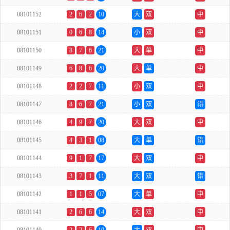
08101152
2
6
2
10
大
双
中
08101151
0
6
8
14
小
双
中
08101150
8
7
6
21
大
单
中
08101149
6
8
6
20
大
单
中
08101148
2
2
7
11
小
双
中
08101147
8
6
7
21
小
双
错
08101146
4
9
7
20
大
双
中
08101145
4
3
1
08
大
单
错
08101144
9
1
7
17
大
双
中
08101143
3
7
1
11
大
双
错
08101142
1
1
5
07
大
单
中
08101141
2
6
6
14
大
双
中